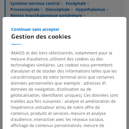
Système nerveux central
>
Encéphale
>
Prosencéphale
>
Diencéphale
>
Hypothalamus
>
Région hypothalamique postérieure
>
Noyau prémamillaire ventral
Continuer sans accepter
Structures sous-jacentes :
Il n'y a aucune structure
Gestion des cookies
sous-jacente
IMAIOS et des tiers sélectionnés, notamment pour la
mesure d'audience, utilisent des cookies ou des
Neuroanatomie humaine
technologies similaires. Les cookies nous permettent
d’analyser et de stocker des informations telles que les
caractéristiques de votre terminal ainsi que certaines
données personnelles (par exemple : adresses IP,
Traductions
données de navigation, d’utilisation ou de
géolocalisation, identifiants uniques). Ces données sont
traitées aux fins suivantes : analyse et amélioration de
l’expérience utilisateur et/ou de notre offre de
contenus, produits et services, mesure et analyse
Vous avez vu une erreur ?
d’audience, interaction avec les réseaux sociaux,
N’hésitez pas à nous suggérer une correction, une
affichage de contenus personnalisés, mesure de