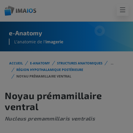
e-Anatomy
L'anatomie de l'
imagerie
ACCUEIL
E-ANATOMY
STRUCTURES ANATOMIQUES
...
RÉGION HYPOTHALAMIQUE POSTÉRIEURE
NOYAU PRÉMAMILLAIRE VENTRAL
Noyau prémamillaire
ventral
Nucleus premammillaris ventralis