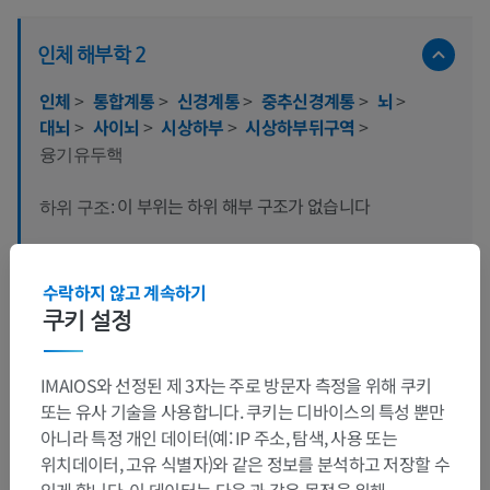
인체 해부학 2
인체
>
통합계통
>
신경계통
>
중추신경계통
>
뇌
>
대뇌
>
사이뇌
>
시상하부
>
시상하부뒤구역
>
융기유두핵
이 부위는 하위 해부 구조가 없습니다
하위 구조:
수락하지 않고 계속하기
인체 해부학 1
쿠키 설정
인체 신경 해부학
IMAIOS와 선정된 제 3자는 주로 방문자 측정을 위해 쿠키
또는 유사 기술을 사용합니다. 쿠키는 디바이스의 특성 뿐만
아니라 특정 개인 데이터(예: IP 주소, 탐색, 사용 또는
동물 비교 해부학
위치데이터, 고유 식별자)와 같은 정보를 분석하고 저장할 수