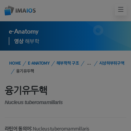
e-Anatomy
영상
해부학
HOME
E-ANATOMY
해부학적 구조
...
시상하부뒤구역
융기유두핵
융기유두핵
Nucleus tuberomamillaris
라틴어 동의어:
Nucleus tuberomammillaris