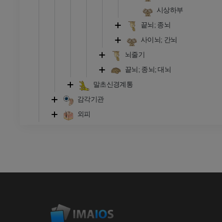
시상하부
끝뇌; 종뇌
사이뇌; 간뇌
뇌줄기
끝뇌; 종뇌; 대뇌
말초신경계통
감각기관
외피