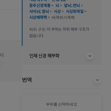
중추신경계통
>
뇌
>
앞뇌; 전뇌
>
사이뇌; 중뇌
>
시상
>
시상회색질
>
시상배쪽핵
>
배쪽뒤가쪽핵
이 부위는 하위 해부 구조가
하위 구조:
없습니다
다.
인체 신경 해부학
번역
전신
부위를 선택하세요