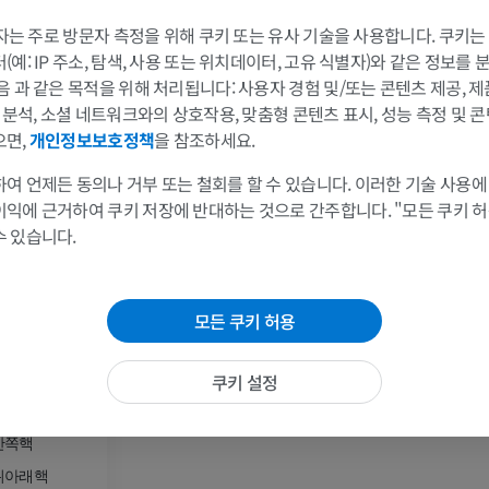
손 MRI
무릎 MRI
MRI
MRI
 3자는 주로 방문자 측정을 위해 쿠키 또는 유사 기술을 사용합니다. 쿠키
프리미엄
프리미엄
예: IP 주소, 탐색, 사용 또는 위치데이터, 고유 식별자)와 같은 정보를
음 과 같은 목적을 위해 처리됩니다: 사용자 경험 및/또는 콘텐츠 제공, 
및 분석, 소셜 네트워크와의 상호작용, 맞춤형 콘텐츠 표시, 성능 측정 및 콘
팔 방사선촬영
무릎 관절조영
으면,
개인정보보호정책
을 참조하세요.
방사선 사진
CT 관절
프리미엄
프리미엄
여 언제든 동의나 거부 또는 철회를 할 수 있습니다. 이러한 기술 사용에
이익에 근거하여 쿠키 저장에 반대하는 것으로 간주합니다. "모든 쿠키 
속핵
팔
발목 및 발뒤부
수 있습니다.
삽화
MRI
프리미엄
프리미엄
모든 쿠키 허용
팔 혈관조영술
발앞부 MRI
혈관조영
MRI
쿠키 설정
무료
프리미엄
바닥핵
안쪽핵
가시인간프로젝트
다리 CTA
뒤아래핵