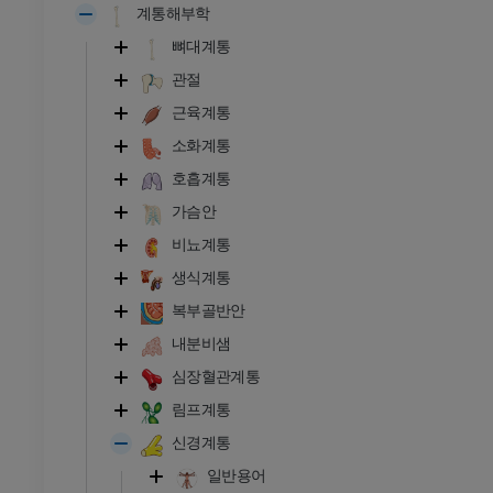
계통해부학
뼈대계통
관절
근육계통
소화계통
호흡계통
가슴안
비뇨계통
생식계통
복부골반안
내분비샘
심장혈관계통
림프계통
신경계통
발목 - 발
일반용어