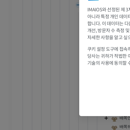
다리
시상
삽화
IMAIOS와 선정된 제
시상앞결절
프리미엄
아니라 특정 개인 데이터(
합니다. 이 데이터는 다
시상베개
개선, 방문자 수 측정 
발목 및 발 CT
시상회색질
자세한 사항을 알고 싶
CT
시상앞핵
프리미엄
쿠키 설정 도구에 접속하
시상등쪽핵
당사는 귀하가 적법한 
시상섬유판
기술의 사용에 동의할 
시상안쪽핵
시상정중핵
시상뒤핵
시상그물핵
시상배쪽핵
배쪽
배쪽
배쪽