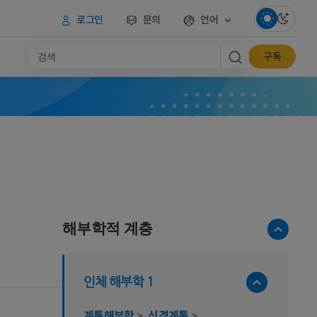
로그인
문의
언어
구독
해부학적 계층
인체 해부학 1
계통해부학
>
신경계통
>