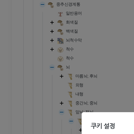
중추신경계통
RI
발목 MRI
일반용어
MRI
회색질
프리미엄
백색질
관절조영 CT
발앞부 MRI
뇌척수막
절
MRI
척수
프리미엄
척수
뇌
RI
다리 MRI
마름뇌; 후뇌
MRI
외형
프리미엄
내형
방사선 촬영
다리 방사선 촬영
중간뇌; 중뇌
 사진
방사선 사진
앞뇌; 전뇌
무료
사이뇌; 중뇌
쿠키 설정
시상상부