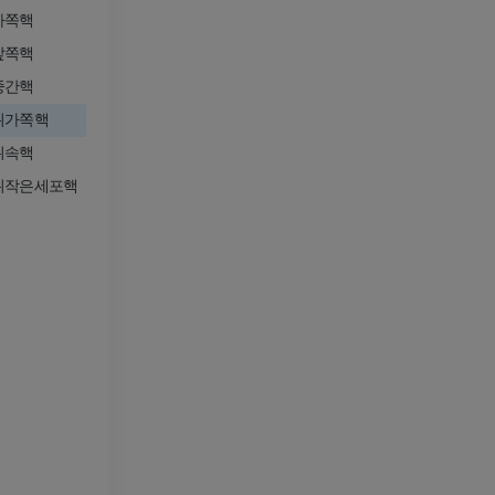
사진
CT
가쪽핵
프리미엄
프리미엄
앞쪽핵
중간핵
다리 동맥 및
CT
뒤가쪽핵
무료
뒤속핵
뒤작은세포핵
다리 혈관조
혈관조영
무료