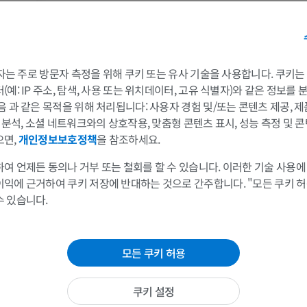
MRI
삽화
프리미엄
프리미엄
어깨 MRI
다리 방사선 
 3자는 주로 방문자 측정을 위해 쿠키 또는 유사 기술을 사용합니다. 쿠키
MRI
방사선 사진
예: IP 주소, 탐색, 사용 또는 위치데이터, 고유 식별자)와 같은 정보를
프리미엄
무료
음 과 같은 목적을 위해 처리됩니다: 사용자 경험 및/또는 콘텐츠 제공, 
및 분석, 소셜 네트워크와의 상호작용, 맞춤형 콘텐츠 표시, 성능 측정 및 콘
손목 MRI
다리 MRI
으면,
개인정보보호정책
을 참조하세요.
MRI
MRI
 X]
여 언제든 동의나 거부 또는 철회를 할 수 있습니다. 이러한 기술 사용에
프리미엄
프리미엄
이익에 근거하여 쿠키 저장에 반대하는 것으로 간주합니다. "모든 쿠키 
수 있습니다.
팔꿈치 MRI
엉덩이 MRI
MRI
MRI
프리미엄
프리미엄
모든 쿠키 허용
손 MRI
무릎 MRI
쿠키 설정
MRI
MRI