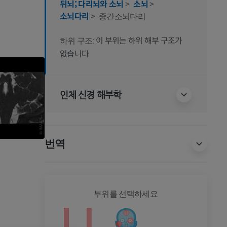
뒤뇌; 다리뇌와 소뇌
>
소뇌
>
소뇌다리
>
중간소뇌다리
이 부위는 하위 해부 구조가
하위 구조:
없습니다
인체 신경 해부학
번역
전신
부위를 선택하세요