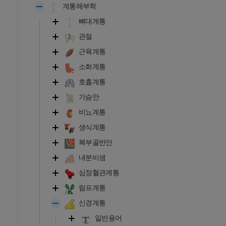
계통해부학
뼈대계통
관절
근육계통
소화계통
호흡계통
가슴안
비뇨계통
생식계통
복부골반안
내분비샘
심장혈관계통
림프계통
신경계통
일반용어