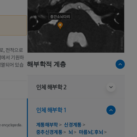
로, 전적으로
핵에서 기원하
해부학적 계층
 배열되어 있습
인체 해부학 2
인체 해부학 1
계통해부학
>
신경계통
>
e encyclopedia.
중추신경계통
>
뇌
>
마름뇌; 후뇌
>