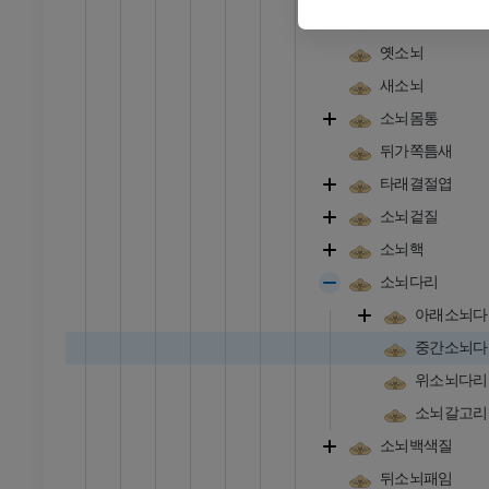
프리미엄
원시소뇌
옛소뇌
발목 및 발 CT
새소뇌
CT
소뇌몸통
프리미엄
뒤가쪽틈새
타래결절엽
소뇌겉질
소뇌핵
소뇌다리
아래소뇌다
중간소뇌다
위소뇌다리
소뇌갈고리
소뇌백색질
뒤소뇌패임