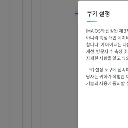
MRI
다리뇌
프리미엄
쿠키 설정
소뇌
외형
관절조영 CT
발앞부 MRI
IMAIOS와 선정된 제
일반용어
절
MRI
아니라 특정 개인 데이터(
내형
프리미엄
합니다. 이 데이터는 다
소뇌틈새
개선, 방문자 수 측정 
RI
다리 MRI
소뇌이랑
자세한 사항을 알고 싶
MRI
소뇌반구 [H II - H
쿠키 설정 도구에 접속하
프리미엄
소뇌반구
당사는 귀하가 적법한 
소뇌계곡
기술의 사용에 동의할 
방사선 촬영
다리 방사선 촬영
소뇌벌레 [I-X]
 사진
방사선 사진
소뇌벌레
무료
안뜰소뇌
척수소뇌
다리
삽화
다리뇌소뇌