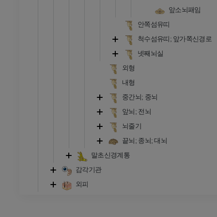
앞소뇌패임
안쪽섬유띠
척수섬유띠; 앞가쪽신경로
넷째뇌실
외형
내형
중간뇌; 중뇌
앞뇌; 전뇌
뇌줄기
끝뇌; 종뇌; 대뇌
말초신경계통
감각기관
외피