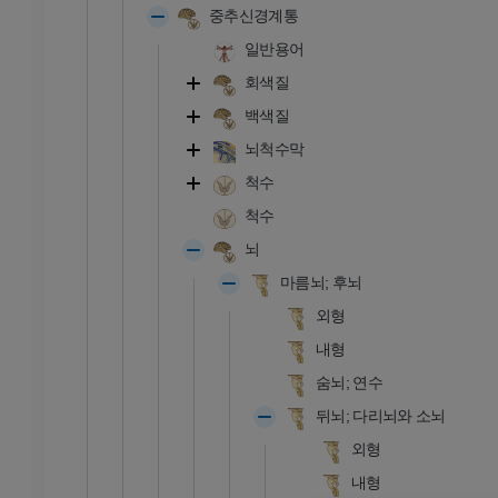
중추신경계통
일반용어
회색질
백색질
뇌척수막
척수
척수
뇌
마름뇌; 후뇌
외형
내형
숨뇌; 연수
뒤뇌; 다리뇌와 소뇌
발목 - 발
외형
RI
발목 MRI
내형