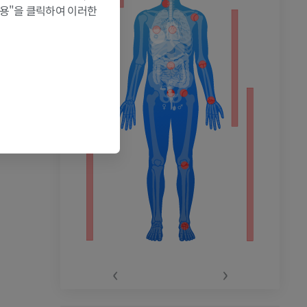
허용"을 클릭하여 이러한
촬영
‹
›