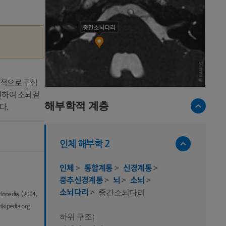
전적으로 구심
원하여 소뇌겉
해부학적 계층
다.
인체 해부학 2
인체
>
통합계통
>
신경계통
>
중추신경계통
>
뇌
>
소뇌
>
소뇌다리
>
중간소뇌다리
clopedia. (2004,
ikipedia.org
하위 구조: