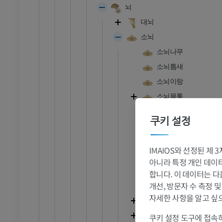
뇌
대뇌
소뇌
소뇌나무
소뇌틈새
소뇌이랑
소뇌몸통
뒤가쪽틈새
쿠키 설정
타래결절엽
소뇌계곡
IMAIOS와 선정된 제
다리뇌소뇌
아니라 특정 개인 데이터(
척수소뇌
합니다. 이 데이터는 다
발목 - 발
개선, 방문자 수 측정 
안뜰소뇌
자세한 사항을 알고 싶
소뇌반구
RI
발목 MRI
소뇌벌레
쿠키 설정 도구에 접속하
MRI