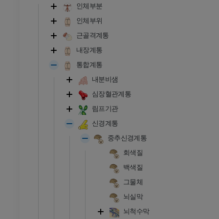
인체부분
인체부위
근골격계통
내장계통
통합계통
내분비샘
심장혈관계통
림프기관
신경계통
중추신경계통
회색질
백색질
그물체
뇌실막
뇌척수막