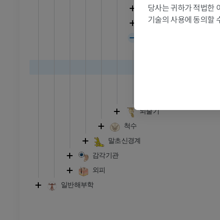
당사는 귀하가 적법한 
소뇌회색질
프리미엄
기술의 사용에 동의할 
소뇌백색질
관절조영 CT
발앞부 MRI
소뇌다리
절
MRI
위소뇌다리
프리미엄
중간소뇌다리
아래소뇌다리
RI
다리 MRI
소뇌갈고리다발
MRI
뇌줄기
프리미엄
척수
방사선 촬영
다리 방사선 촬영
말초신경계
 사진
방사선 사진
감각기관
무료
외피
일반해부학
다리
삽화
프리미엄