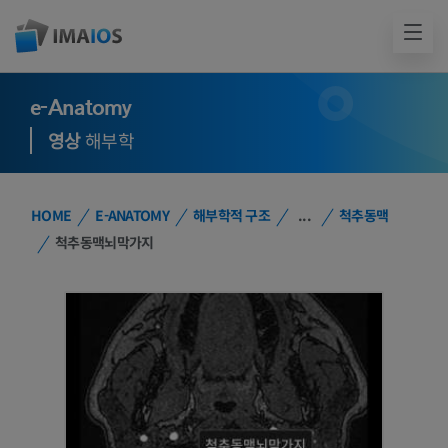
e-Anatomy
영상
해부학
HOME
E-ANATOMY
해부학적 구조
...
척추동맥
척추동맥뇌막가지