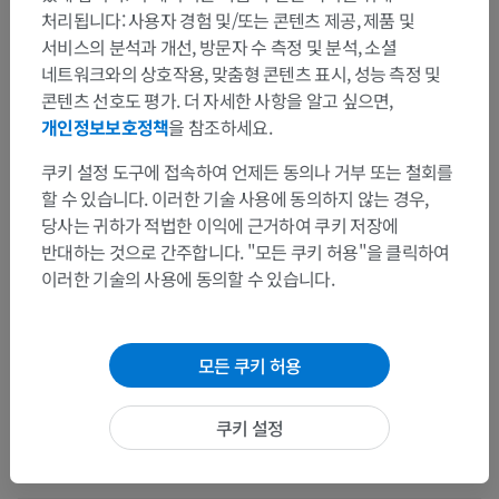
처리됩니다: 사용자 경험 및/또는 콘텐츠 제공, 제품 및
서비스의 분석과 개선, 방문자 수 측정 및 분석, 소셜
해부학적 계층
네트워크와의 상호작용, 맞춤형 콘텐츠 표시, 성능 측정 및
콘텐츠 선호도 평가. 더 자세한 사항을 알고 싶으면,
개인정보보호정책
을 참조하세요.
인체 해부학 2
쿠키 설정 도구에 접속하여 언제든 동의나 거부 또는 철회를
인체
>
통합계통
>
심장혈관계통
>
전신동맥
>
할 수 있습니다. 이러한 기술 사용에 동의하지 않는 경우,
빗장밑동맥
>
척추동맥
>
당사는 귀하가 적법한 이익에 근거하여 쿠키 저장에
척추동맥뇌막가지
반대하는 것으로 간주합니다. "모든 쿠키 허용"을 클릭하여
이 부위는 하위 해부 구조가 없습니다
이러한 기술의 사용에 동의할 수 있습니다.
하위 구조:
모든 쿠키 허용
인체 해부학 1
쿠키 설정
인체 신경 해부학