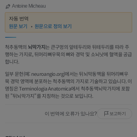
Antoine Micheau
자동 번역
원문 보기
원문으로 정의 보기
척추동맥의
뇌막가지
는 큰구멍의 앞테두리와 뒤테두리를 따라 주
행하는 가지로, 뒤머리뼈우묵의 뼈와 경막 및 소뇌낫에 혈액을 공급
합니다.
일부 문헌(예: neuroangio.org)에서는 뒤뇌막동맥을 뒤머리뼈우
묵 경막 영역에 분포하는 척추동맥의 가지로 기술하고 있습니다. 이
명칭은 Terminologia Anatomica에서 척추동맥뇌막가지에 포함
된 "뒤뇌막가지"를 지칭하는 것으로 보입니다.
이 번역에 오류가 있나요?
보고하기