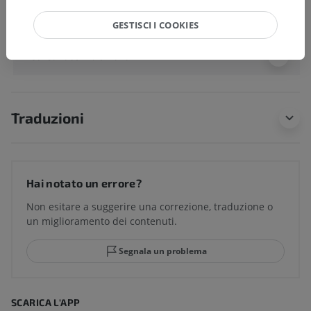
Anatomia umana 1
GESTISCI I COOKIES
Neuroanatomia umana
Traduzioni
Hai notato un errore?
Non esitare a suggerire una correzione, traduzione o
un miglioramento dei contenuti.
Segnala un problema
SCARICA L'APP