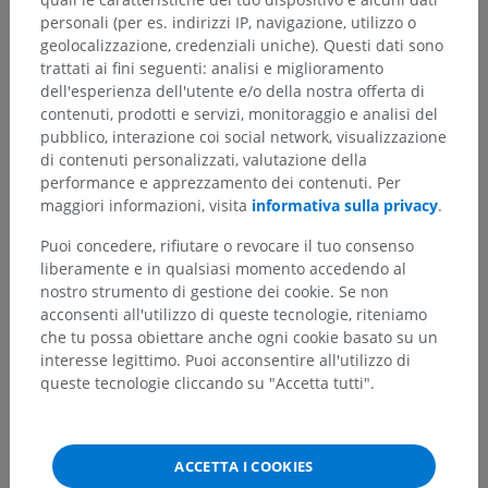
personali (per es. indirizzi IP, navigazione, utilizzo o
geolocalizzazione, credenziali uniche). Questi dati sono
trattati ai fini seguenti: analisi e miglioramento
dell'esperienza dell'utente e/o della nostra offerta di
contenuti, prodotti e servizi, monitoraggio e analisi del
pubblico, interazione coi social network, visualizzazione
di contenuti personalizzati, valutazione della
Gerarchia anatomica
performance e apprezzamento dei contenuti. Per
maggiori informazioni, visita
informativa sulla privacy
.
Puoi concedere, rifiutare o revocare il tuo consenso
Anatomia umana 2
liberamente e in qualsiasi momento accedendo al
nostro strumento di gestione dei cookie. Se non
Corpo umano
>
Sistemi integrativi
>
acconsenti all'utilizzo di queste tecnologie, riteniamo
Apparato cardiovascolare
>
Arterie sistemiche
>
che tu possa obiettare anche ogni cookie basato su un
Arteria succlavia
>
Arteria vertebrale
>
interesse legittimo. Puoi acconsentire all'utilizzo di
Rami meningei dell'arteria vertebrale
queste tecnologie cliccando su "Accetta tutti".
Strutture sottostanti:
Non sono presenti strutture
soggiacenti per questa parte anatomica
ACCETTA I COOKIES