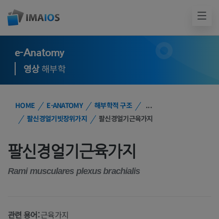
e-Anatomy
영상
해부학
HOME
E-ANATOMY
해부학적 구조
...
팔신경얼기빗장위가지
팔신경얼기근육가지
팔신경얼기근육가지
Rami musculares plexus brachialis
관련 용어:
근육가지