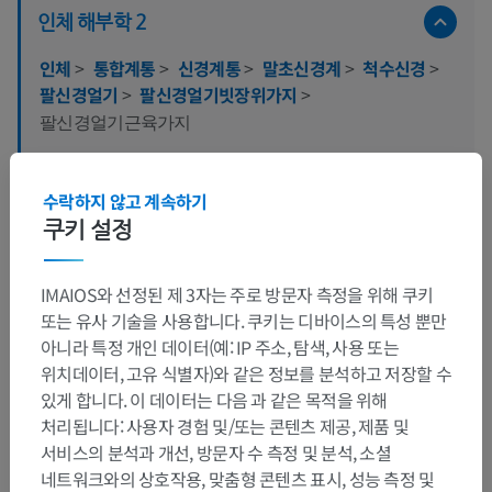
인체 해부학 2
인체
>
통합계통
>
신경계통
>
말초신경계
>
척수신경
>
팔신경얼기
>
팔신경얼기빗장위가지
>
팔신경얼기근육가지
이 부위는 하위 해부 구조가 없습니다
하위 구조:
수락하지 않고 계속하기
쿠키 설정
인체 신경 해부학
IMAIOS와 선정된 제 3자는 주로 방문자 측정을 위해 쿠키
또는 유사 기술을 사용합니다. 쿠키는 디바이스의 특성 뿐만
아니라 특정 개인 데이터(예: IP 주소, 탐색, 사용 또는
번역
위치데이터, 고유 식별자)와 같은 정보를 분석하고 저장할 수
있게 합니다. 이 데이터는 다음 과 같은 목적을 위해
처리됩니다: 사용자 경험 및/또는 콘텐츠 제공, 제품 및
서비스의 분석과 개선, 방문자 수 측정 및 분석, 소셜
문제를 발견하셨나요?
네트워크와의 상호작용, 맞춤형 콘텐츠 표시, 성능 측정 및