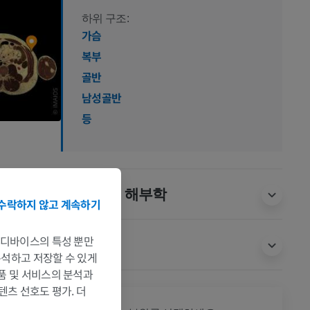
하위 구조:
가슴
복부
골반
남성골반
등
동물 비교 해부학
수락하지 않고 계속하기
는 디바이스의 특성 뿐만
번역
 분석하고 저장할 수 있게
제품 및 서비스의 분석과
텐츠 선호도 평가. 더