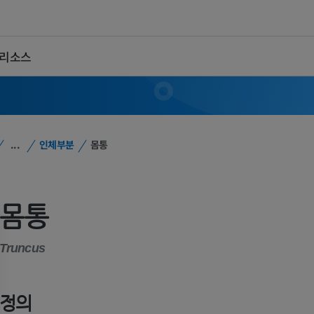
 리소스
...
인체부분
몸통
몸통
Truncus
정의