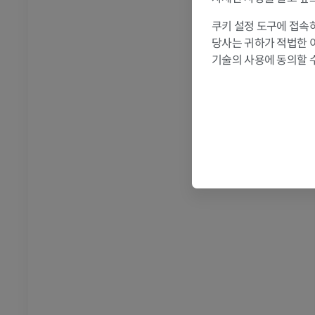
발목 - 발
쿠키 설정 도구에 접속하
RI
발목 MRI
당사는 귀하가 적법한 
MRI
기술의 사용에 동의할 
프리미엄
관절조영 CT
발앞부 MRI
절
MRI
프리미엄
RI
다리 MRI
MRI
프리미엄
방사선 촬영
다리 방사선 촬영
 사진
방사선 사진
무료