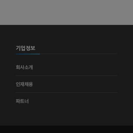
가시인간프로젝트
다리 CTA
사진
CT
프리미엄
프리미엄
다리 동맥 및
CT
기업정보
무료
다리 혈관조
회사소개
혈관조영
무료
인재채용
파트너