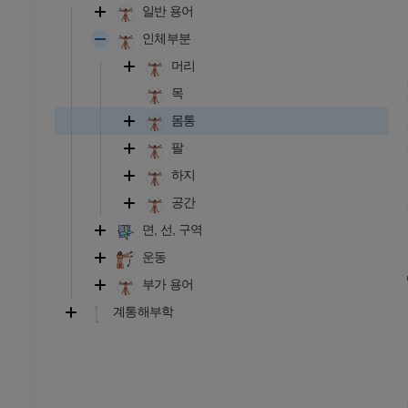
일반 용어
인체부분
머리
목
몸통
팔
하지
공간
면, 선, 구역
운동
부가 용어
계통해부학