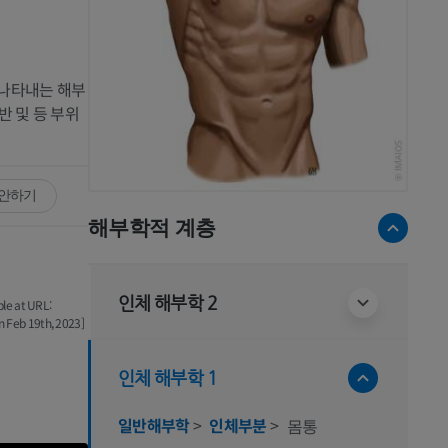
 나타내는 해부
반 및 등 부위
제안하기
해부학적 계층
인체 해부학 2
able at URL:
n Feb 19th, 2023]
인체 해부학 1
일반해부학
>
인체부분
>
몸통