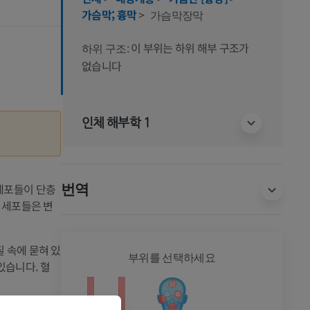
가슴막; 흉막
>
가슴막장막
이 부위는 하위 해부 구조가
하위 구조:
없습니다
인체 해부학 1
 세포들이 단층
번역
 세포들은 변
 속에 묻혀 있
전신
부위를 선택하세요
있습니다. 혈