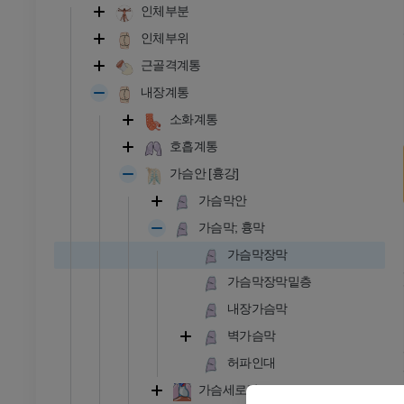
인체부분
인체부위
근골격계통
내장계통
소화계통
호흡계통
가슴안 [흉강]
가슴막안
가슴막; 흉막
가슴막장막
가슴막장막밑층
내장가슴막
발목 - 발
벽가슴막
허파인대
RI
발목 MRI
가슴세로칸