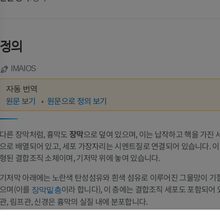
정의
IMAIOS
자동 번역
원문 보기
원문으로 정의 보기
다른 장막처럼, 흉막도
장막
으로 덮여 있으며, 이는 납작하고 핵을 가진
으로 배열되어 있고, 세포 가장자리는 시멘트질로 연결되어 있습니다. 이
형된 결합조직 소체이며, 기저막 위에 놓여 있습니다.
기저막 아래에는 노란색 탄성섬유와 흰색 섬유로 이루어진 그물망이 기질
팔
다리
으며(이를
이라 합니다), 이 층에는 결합조직 세포도 포함되어 
장막밑층
관, 림프관, 신경은 흉막의 실질 내에 분포합니다.
팔 MRI
다리