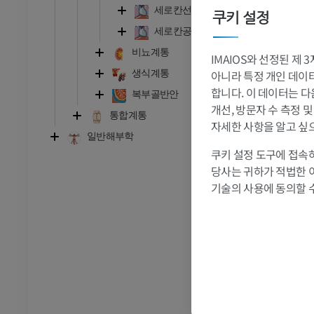
MRI
세로칸선 및 띠
쿠키 설정
프리미엄
세로칸공간 및 오목
비뇨계통
관절조영 CT
발앞부 MRI
IMAIOS와 선정된 제
절
MRI
아니라 특정 개인 데이터(
생식계통
합니다. 이 데이터는 다
프리미엄
복부골반안
개선, 방문자 수 측정 
통합계통
자세한 사항을 알고 싶
RI
다리 MRI
일반해부학
MRI
쿠키 설정 도구에 접속하
프리미엄
당사는 귀하가 적법한 
기술의 사용에 동의할 
방사선 촬영
다리 방사선 촬영
 사진
방사선 사진
무료
다리
삽화