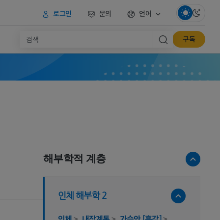
로그인
문의
언어
구독
해부학적 계층
인체 해부학 2
인체
>
내장계통
>
가슴안 [흉강]
>