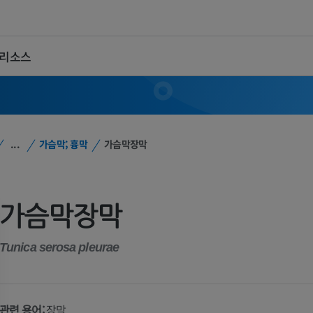
 리소스
...
가슴막; 흉막
가슴막장막
가슴막장막
Tunica serosa pleurae
관련 용어:
장막