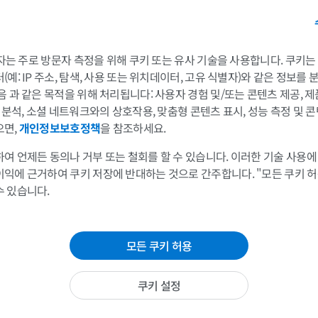
MRI
삽화
이 번역에 오류가 있나요?
보고하기
프리미엄
프리미엄
어깨 MRI
다리 방사선 
 3자는 주로 방문자 측정을 위해 쿠키 또는 유사 기술을 사용합니다. 쿠키
MRI
방사선 사진
예: IP 주소, 탐색, 사용 또는 위치데이터, 고유 식별자)와 같은 정보를
음 과 같은 목적을 위해 처리됩니다: 사용자 경험 및/또는 콘텐츠 제공, 
프리미엄
무료
및 분석, 소셜 네트워크와의 상호작용, 맞춤형 콘텐츠 표시, 성능 측정 및 콘
으면,
개인정보보호정책
을 참조하세요.
손목 MRI
다리 MRI
MRI
MRI
여 언제든 동의나 거부 또는 철회를 할 수 있습니다. 이러한 기술 사용에
프리미엄
프리미엄
이익에 근거하여 쿠키 저장에 반대하는 것으로 간주합니다. "모든 쿠키 
수 있습니다.
팔꿈치 MRI
엉덩이 MRI
MRI
MRI
모든 쿠키 허용
프리미엄
프리미엄
쿠키 설정
손 MRI
무릎 MRI
MRI
MRI