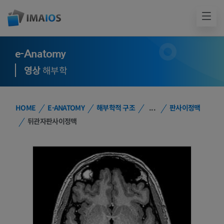
e-Anatomy
영상
해부학
HOME
E-ANATOMY
해부학적 구조
...
판사이정맥
뒤관자판사이정맥