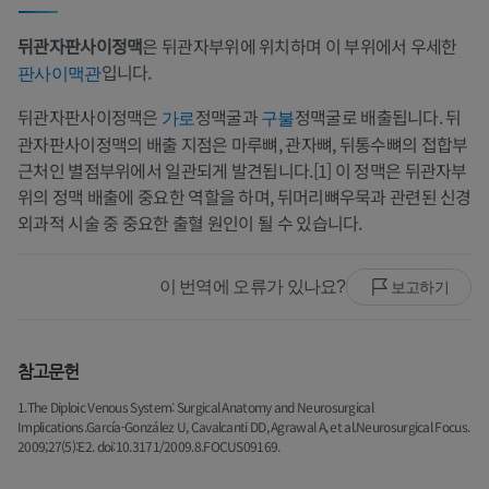
뒤관자판사이정맥
은 뒤관자부위에 위치하며 이 부위에서 우세한
입니다.
판사이맥관
뒤관자판사이정맥은
정맥굴과
정맥굴로 배출됩니다. 뒤
가로
구불
관자판사이정맥의 배출 지점은 마루뼈, 관자뼈, 뒤통수뼈의 접합부
근처인 별점부위에서 일관되게 발견됩니다.[1] 이 정맥은 뒤관자부
위의 정맥 배출에 중요한 역할을 하며, 뒤머리뼈우묵과 관련된 신경
외과적 시술 중 중요한 출혈 원인이 될 수 있습니다.
이 번역에 오류가 있나요?
보고하기
참고문헌
1.The Diploic Venous System: Surgical Anatomy and Neurosurgical
Implications.García-González U, Cavalcanti DD, Agrawal A, et al.Neurosurgical Focus.
2009;27(5):E2. doi:10.3171/2009.8.FOCUS09169.