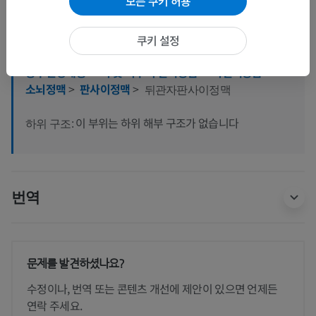
모든 쿠키 허용
쿠키 설정
인체 신경 해부학
중추신경계통
>
뇌 및 척수의 혈액공급
>
뇌혈액공급
>
소뇌정맥
>
판사이정맥
>
뒤관자판사이정맥
이 부위는 하위 해부 구조가 없습니다
하위 구조:
번역
문제를 발견하셨나요?
수정이나, 번역 또는 콘텐츠 개선에 제안이 있으면 언제든
연락 주세요.