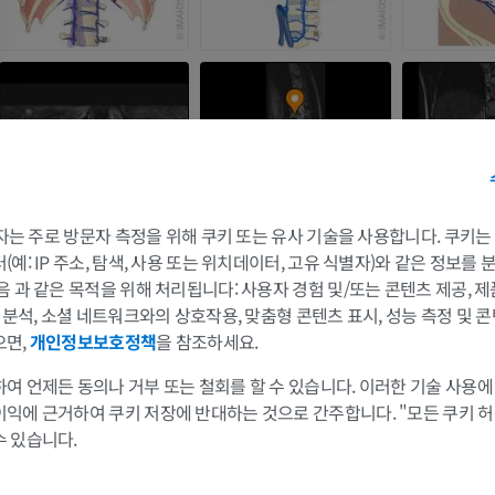
팔
다리
 3자는 주로 방문자 측정을 위해 쿠키 또는 유사 기술을 사용합니다. 쿠키
팔 MRI
다리
예: IP 주소, 탐색, 사용 또는 위치데이터, 고유 식별자)와 같은 정보를
MRI
삽화
음 과 같은 목적을 위해 처리됩니다: 사용자 경험 및/또는 콘텐츠 제공, 
및 분석, 소셜 네트워크와의 상호작용, 맞춤형 콘텐츠 표시, 성능 측정 및 콘
프리미엄
프리미엄
으면,
개인정보보호정책
을 참조하세요.
어깨 MRI
다리 방사선 
여 언제든 동의나 거부 또는 철회를 할 수 있습니다. 이러한 기술 사용에
MRI
방사선 사진
이익에 근거하여 쿠키 저장에 반대하는 것으로 간주합니다. "모든 쿠키 
프리미엄
무료
수 있습니다.
손목 MRI
다리 MRI