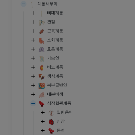
계통해부학
뼈대계통
관절
근육계통
소화계통
호흡계통
가슴안
비뇨계통
생식계통
복부골반안
내분비샘
심장혈관계통
일반용어
심장
동맥