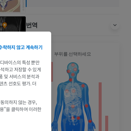
번역
수락하지 않고 계속하기
전신
부위를 선택하세요
는 디바이스의 특성 뿐만
 분석하고 저장할 수 있게
제품 및 서비스의 분석과
텐츠 선호도 평가. 더
촬영
 동의하지 않는 경우,
허용"을 클릭하여 이러한