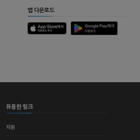
앱 다운로드
 뼈
유용한 링크
영술
지원