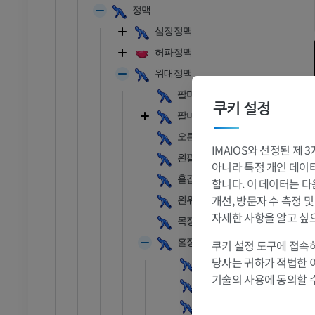
정맥
심장정맥
허파정맥
위대정맥
팔머리정맥
쿠키 설정
팔머리정맥
발목 - 발
오른팔머리정맥
IMAIOS와 선정된 제
왼팔머리정맥
RI
발목 MRI
아니라 특정 개인 데이터(
홀갑상정맥얼기
MRI
합니다. 이 데이터는 다
개선, 방문자 수 측정 
왼위갈비사이정맥
프리미엄
자세한 사항을 알고 싶
목정맥활
관절조영 CT
발앞부 MRI
홀정맥
쿠키 설정 도구에 접속하
절
MRI
당사는 귀하가 적법한 
홀정맥활
프리미엄
기술의 사용에 동의할 
오른위갈비사이정맥
반홀정맥
RI
다리 MRI