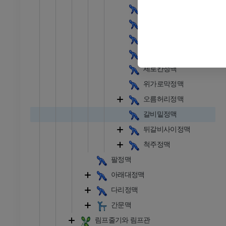
덧반홀정맥
MRI
식도정맥
프리미엄
기관지정맥
방사선 촬영
다리 방사선 촬영
심장막정맥
 사진
방사선 사진
세로칸정맥
무료
위가로막정맥
오름허리정맥
다리
갈비밑정맥
삽화
뒤갈비사이정맥
프리미엄
척주정맥
발목 및 발 CT
팔정맥
CT
아래대정맥
프리미엄
다리정맥
간문맥
림프줄기와 림프관