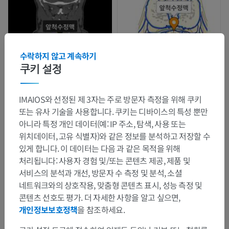
수락하지 않고 계속하기
쿠키 설정
IMAIOS와 선정된 제 3자는 주로 방문자 측정을 위해 쿠키
해부학적 계층
또는 유사 기술을 사용합니다. 쿠키는 디바이스의 특성 뿐만
아니라 특정 개인 데이터(예: IP 주소, 탐색, 사용 또는
위치데이터, 고유 식별자)와 같은 정보를 분석하고 저장할 수
인체 해부학 2
있게 합니다. 이 데이터는 다음 과 같은 목적을 위해
처리됩니다: 사용자 경험 및/또는 콘텐츠 제공, 제품 및
서비스의 분석과 개선, 방문자 수 측정 및 분석, 소셜
인체 해부학 1
네트워크와의 상호작용, 맞춤형 콘텐츠 표시, 성능 측정 및
계통해부학
>
심장혈관계통
>
정맥
>
위대정맥
>
콘텐츠 선호도 평가. 더 자세한 사항을 알고 싶으면,
홀정맥
>
척주정맥
>
앞속척주정맥얼기
>
개인정보보호정책
을 참조하세요.
앞척수정맥