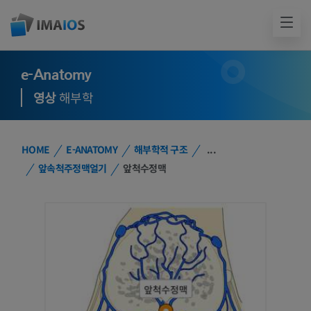
e-Anatomy
영상
해부학
HOME
E-ANATOMY
해부학적 구조
...
앞속척주정맥얼기
앞척수정맥