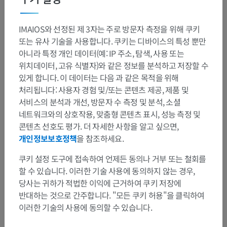
weighting.
It is not recommended for studies after Gadolinium
IMAIOS와 선정된 제 3자는 주로 방문자 측정을 위해 쿠키
chelate injection as Gadolinium reduces the relaxation
또는 유사 기술을 사용합니다. 쿠키는 디바이스의 특성 뿐만
time T1 of the tissues: the risk being that the signal from
아니라 특정 개인 데이터(예: IP 주소, 탐색, 사용 또는
Gadolinium-enhanced lesions is also suppressed.
위치데이터, 고유 식별자)와 같은 정보를 분석하고 저장할 수
있게 합니다. 이 데이터는 다음 과 같은 목적을 위해
처리됩니다: 사용자 경험 및/또는 콘텐츠 제공, 제품 및
이전
다음
서비스의 분석과 개선, 방문자 수 측정 및 분석, 소셜
네트워크와의 상호작용, 맞춤형 콘텐츠 표시, 성능 측정 및
콘텐츠 선호도 평가. 더 자세한 사항을 알고 싶으면,
개인정보보호정책
을 참조하세요.
챕터 요약
쿠키 설정 도구에 접속하여 언제든 동의나 거부 또는 철회를
할 수 있습니다. 이러한 기술 사용에 동의하지 않는 경우,
Improving MRI contrast: Imaging water and fat
(5)
당사는 귀하가 적법한 이익에 근거하여 쿠키 저장에
반대하는 것으로 간주합니다. "모든 쿠키 허용"을 클릭하여
Imaging water and fat
이러한 기술의 사용에 동의할 수 있습니다.
Fat signal suppression by short TI inversion-recovery