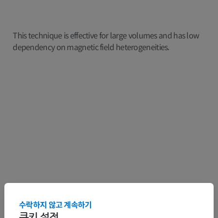
This technique is effective for large volumes and has low
dependency on magnetic field heterogeneities.
However, inversion-recovery alters the contrasts and the
수락하지 않고 계속하기
technique is only employed for sequences with DP or T2
쿠키 설정