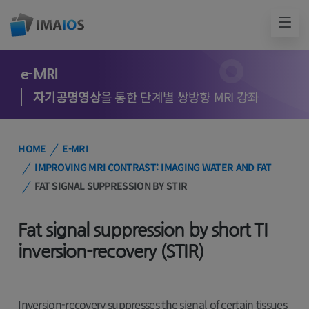
e-MRI
자기공명영상
을 통한 단계별 쌍방향 MRI 강좌
HOME
E-MRI
IMPROVING MRI CONTRAST: IMAGING WATER AND FAT
FAT SIGNAL SUPPRESSION BY STIR
Fat signal suppression by short TI
inversion-recovery (STIR)
Inversion-recovery suppresses the signal of certain tissues