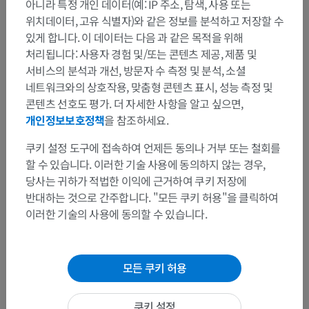
아니라 특정 개인 데이터(예: IP 주소, 탐색, 사용 또는
위치데이터, 고유 식별자)와 같은 정보를 분석하고 저장할 수
있게 합니다. 이 데이터는 다음 과 같은 목적을 위해
처리됩니다: 사용자 경험 및/또는 콘텐츠 제공, 제품 및
서비스의 분석과 개선, 방문자 수 측정 및 분석, 소셜
네트워크와의 상호작용, 맞춤형 콘텐츠 표시, 성능 측정 및
MRI of breast with fat signal
콘텐츠 선호도 평가. 더 자세한 사항을 알고 싶으면,
개인정보보호정책
을 참조하세요.
a. MRI in the axial plane before Gadolinium injection
b. MRI in the axial plane 5 minutes after Gadolinium
쿠키 설정 도구에 접속하여 언제든 동의나 거부 또는 철회를
injection: presence of nodular enhancement as a
할 수 있습니다. 이러한 기술 사용에 동의하지 않는 경우,
hypersignal
당사는 귀하가 적법한 이익에 근거하여 쿠키 저장에
c. Subtraction of images before and after injection: better
반대하는 것으로 간주합니다. "모든 쿠키 허용"을 클릭하여
visualization of the enhanced nodule due to elimination
이러한 기술의 사용에 동의할 수 있습니다.
of the fat hypersignal, appearance of subtraction artifacts
(blue arrow) related to contraction of a pectoral muscle
and a displacement of fat tissues
모든 쿠키 허용
쿠키 설정