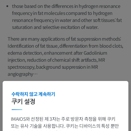
those based on the differences in hydrogen resonance
frequency in fat molecules compared to hydrogen
resonance frequency in water and other soft tissues: fat
saturation and selective excitation of water.
There are many applications of fat suppression methods:
Identification of fat tissue, differentiation from blood clots,
edema detection, enhancement after Gadolinium
injection, reduction of chemical shift artifacts, MR
spectroscopy, background suppression in MR
angiography…
수락하지 않고 계속하기
쿠키 설정
IMAIOS와 선정된 제 3자는 주로 방문자 측정을 위해 쿠키
또는 유사 기술을 사용합니다. 쿠키는 디바이스의 특성 뿐만