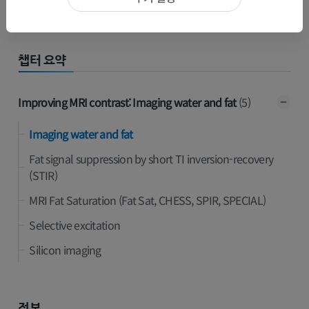
다음
챕터 요약
Improving MRI contrast: Imaging water and fat
(5)
Imaging water and fat
Fat signal suppression by short TI inversion-recovery
(STIR)
MRI Fat Saturation (Fat Sat, CHESS, SPIR, SPECIAL)
Selective excitation
Silicon imaging
정보