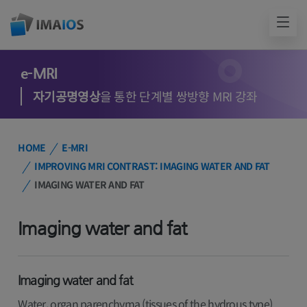
e-MRI
자기공명영상
을 통한 단계별 쌍방향 MRI 강좌
HOME
E-MRI
IMPROVING MRI CONTRAST: IMAGING WATER AND FAT
IMAGING WATER AND FAT
Imaging water and fat
Imaging water and fat
Water, organ parenchyma (tissues of the hydrous type)