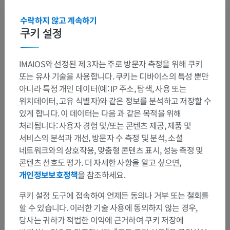
수락하지 않고 계속하기
챕터 요약
쿠키 설정
Sequences
(16)
IMAIOS와 선정된 제 3자는 주로 방문자 측정을 위해 쿠키
또는 유사 기술을 사용합니다. 쿠키는 디바이스의 특성 뿐만
Sequences introduction
아니라 특정 개인 데이터(예: IP 주소, 탐색, 사용 또는
Characteristics of an MRI sequence
위치데이터, 고유 식별자)와 같은 정보를 분석하고 저장할 수
있게 합니다. 이 데이터는 다음 과 같은 목적을 위해
Sequence classification
처리됩니다: 사용자 경험 및/또는 콘텐츠 제공, 제품 및
Sequences acronyms
서비스의 분석과 개선, 방문자 수 측정 및 분석, 소셜
네트워크와의 상호작용, 맞춤형 콘텐츠 표시, 성능 측정 및
Spin echo
콘텐츠 선호도 평가. 더 자세한 사항을 알고 싶으면,
Fast spin echo
개인정보보호정책
을 참조하세요.
Ultrafast spin echo sequences
쿠키 설정 도구에 접속하여 언제든 동의나 거부 또는 철회를
할 수 있습니다. 이러한 기술 사용에 동의하지 않는 경우,
Inversion Recovery, STIR and FLAIR
당사는 귀하가 적법한 이익에 근거하여 쿠키 저장에
Gradient echo