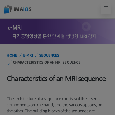
e-MRI
자기공명영상
을 통한 단계별 쌍방향 MRI 강좌
HOME
E-MRI
SEQUENCES
CHARACTERISTICS OF AN MRI SEQUENCE
Characteristics of an MRI sequence
The architecture of a sequence consists of the essential
components on one hand, and the various options, on
the other. The building blocks of the sequence are