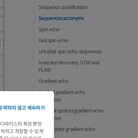
Sequence classification
Sequences acronyms
Spin echo
Fast spin echo
E
Ultrafast spin echo sequences
Inversion Recovery, STIR and
FLAIR
Gradient echo
Spoiled gradient echo
sequences
수락하지 않고 계속하기
Ultrafast spoiled gradient echo
sequences
는 디바이스의 특성 뿐만
Steady state gradient echo
 분석하고 저장할 수 있게