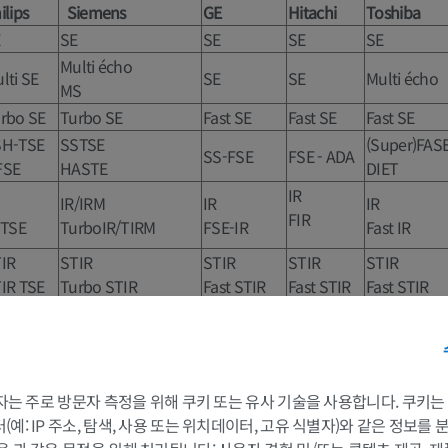
ilips
Siemens
GE
Hitachi
Toshiba
E
SE
SE
SE
SE
Multi écho
lti SE
SE
SE
Multi écho
MS
rbo SE
Turbo SE
Fast SE
Fast SE
Fast SE
SH-TSE
SSTSE
(Super)FAS
SS-FSE
FSE - ADA
FSE
HASTE
DIET
IR
IR/IRM
IR
IR
FIR
 TSE
TurboIR/TIRM
FSE-IR
Fast IR
IR
STIR
STIR
STIR
STIR
IR TSE
Turbo STIR
Fast STIR
Fast STIR
Fast STIR
AIR
FLAIR
FLAIR
FLAIR
FLAIR
AIR TSE
Turbo FLAIR
Fast FLAIR
Fast FLAIR
Fast FLAIR
E
GRE
GRE
GE
FE
SPGR
RF-spoiled
 3자는 주로 방문자 측정을 위해 쿠키 또는 유사 기술을 사용합니다. 쿠키
-FFE
FLASH
RSSG
MPSPGR
FE
예: IP 주소, 탐색, 사용 또는 위치데이터, 고유 식별자)와 같은 정보를
FGRE