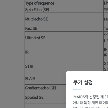
Type of sequence
Ph
Spin Echo (SE)
S
Multi echo SE
Mu
Fast SE
Tu
S
Ultra fast SE
U
IR
IR
IR
ST
STIR
ST
FL
FLAIR
FL
쿠키 설정
Gradient echo (GE)
FF
IMAIOS와 선정된 제
Spoiled GE
T
1
아니라 특정 개인 데이터(