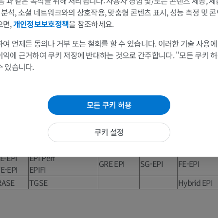
음 과 같은 목적을 위해 처리됩니다: 사용자 경험 및/또는 콘텐츠 제공, 
Fast SPGR
및 분석, 소셜 네트워크와의 상호작용, 맞춤형 콘텐츠 표시, 성능 측정 및 콘
-TFE
Fast FE
TurboFLASH
FMPSPGR
으면,
개인정보보호정책
을 참조하세요.
-TFE
SARGE
RADIANCE
VIBE
VIBRANT
RIVE
QUICK 3D
여 언제든 동의나 거부 또는 철회를 할 수 있습니다. 이러한 기술 사용에
FAME
이익에 근거하여 쿠키 저장에 반대하는 것으로 간주합니다. "모든 쿠키 
LAVA
수 있습니다.
IR-FSPGR
-TFE
T
/T
-TurboFLASH
Fast FE
1
2
DE-FSPGR
E
FISP
MPGR, GRE
TRSG
FE
모든 쿠키 허용
-FFE T
PSIF
SSFP
FE
2
lanced
Turbo FISP
FIESTA
BASG
True SSFP
E
쿠키 설정
-EPI
EPI SE
SE EPI
SE EPI
SE EPI
E-EPI
EPI Perf
GRE EPI
SG-EPI
FE-EPI
E-EPI
EPIFI
RASE
TGSE
Hybrid EPI