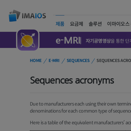
제품
요금제
솔루션
이마이오스
(current)
e-MRI
자기공명영상
을 통한 단
HOME
E-MRI
SEQUENCES
SEQUENCES ACR
Sequences acronyms
Due to manufacturers each using their own termin
denominations for each common type of sequenc
Here is a table of the equivalent manufacturers’ 