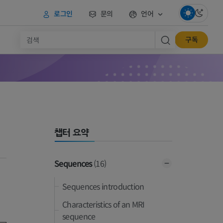
로그인
문의
언어
구독
챕터 요약
Sequences
(16)
Sequences introduction
Characteristics of an MRI
sequence