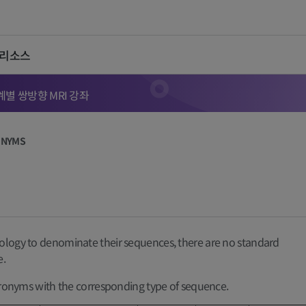
 리소스
계별 쌍방향 MRI 강좌
ONYMS
ology to denominate their sequences, there are no standard
e.
acronyms with the corresponding type of sequence.