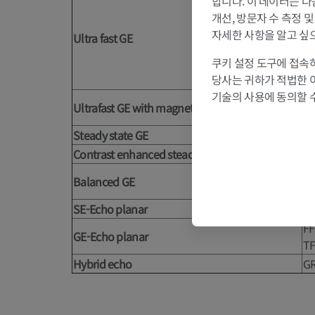
합니다. 이 데이터는 다
개선, 방문자 수 측정 
T
1
자세한 사항을 알고 싶
Ultra fast GE
T
2
TH
쿠키 설정 도구에 접속하
당사는 귀하가 적법한 
기술의 사용에 동의할 
Ultrafast GE with magnetization preparation
IR
Steady state GE
FF
Contrast enhanced steady state GE
T
2
Ba
Balanced GE
FF
SE-Echo planar
SE
FF
GE-Echo planar
TF
Hybrid echo
G