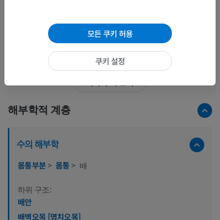
모든 쿠키 허용
전체 28 이미지 중 15
쿠키 설정
이미지 더 보기
해부학적 계층
수의 해부학
몸통부분
>
몸통
>
배
하위 구조:
배안
배벽오목 [명치오목]