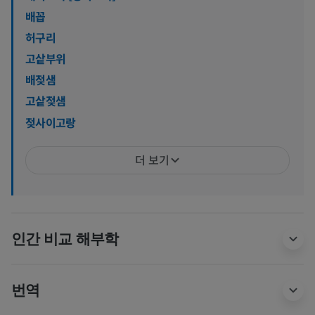
배꼽
허구리
고샅부위
배젖샘
고샅젖샘
젖사이고랑
더 보기
인간 비교 해부학
번역