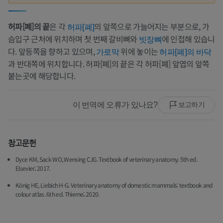
허파[폐]의 끝
은 각
의 앞쪽으로 가늘어지는 부분으로, 가
허파[폐]
슴입구 근처에 위치하며 첫 번째 갈비뼈와
에 인접해 있습니
빗장뼈
다. 앞등쪽을 향하고 있으며,
위에 놓이는
가로막
허파[폐]의 바닥
과 반대쪽에 위치합니다. 허파[폐]의 끝은 각 허파[폐] 앞엽의 앞쪽
붙는곳에 해당합니다.
이 번역에 오류가 있나요?
보고하기
참고문헌
Dyce KM, Sack WO, Wensing CJG. Textbook of veterinary anatomy. 5th ed.
Elsevier; 2017.
König HE, Liebich H-G. Veterinary anatomy of domestic mammals: textbook and
colour atlas. 6th ed. Thieme; 2020.