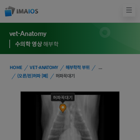
vet-Anatomy
수의학 영상
해부학
HOME
VET-ANATOMY
해부학적 부위
...
(오른/왼)허파 [폐]
허파꼭대기