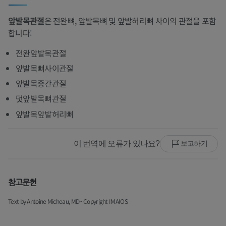
앞발목관절
은 전완뼈, 앞발목뼈 및 앞발허리뼈 사이의 관절을 포함
합니다:
전완앞발목관절
앞발목뼈사이관절
앞발목중간관절
덧앞발목뼈관절
앞발목앞발허리뼈
이 번역에 오류가 있나요?
보고하기
참고문헌
Text by Antoine Micheau, MD - Copyright IMAIOS