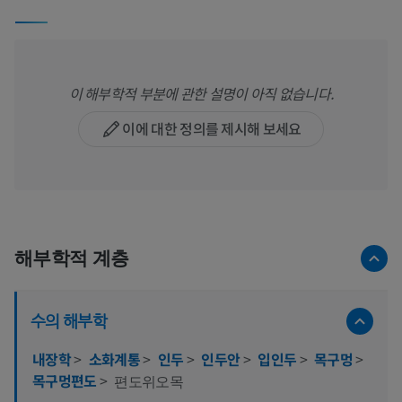
이 해부학적 부분에 관한 설명이 아직 없습니다.
이에 대한 정의를 제시해 보세요
해부학적 계층
수의 해부학
내장학
>
소화계통
>
인두
>
인두안
>
입인두
>
목구멍
>
목구멍편도
>
편도위오목