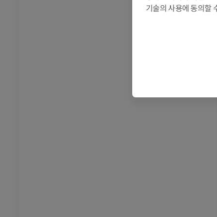
기술의 사용에 동의할 
 - 흉부
소 - 골학
삽화
프리미엄
- 복부 - 골반
 - 골학
 사진
 - 골학