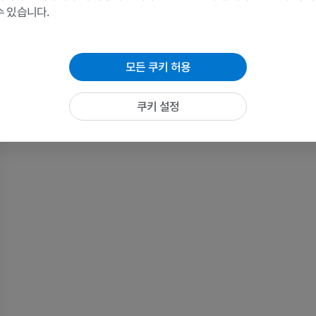
수 있습니다.
말 - 골학
방사선 사진
무료
모든 쿠키 허용
말 - 앞발목
쿠키 설정
CT
프리미엄
말 - 근육학
삽화
프리미엄
말 - 발굽
MRI
프리미엄