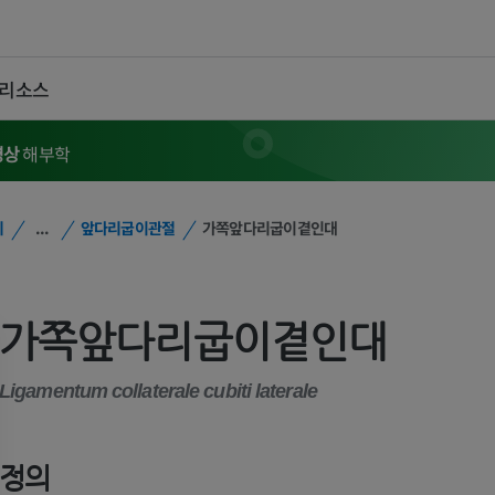
 리소스
영상
해부학
위
...
앞다리굽이관절
가쪽앞다리굽이곁인대
가쪽앞다리굽이곁인대
Ligamentum collaterale cubiti laterale
정의