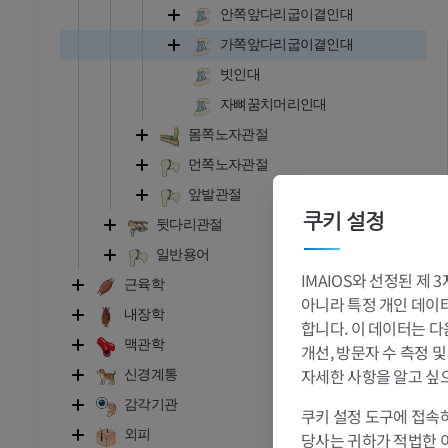
안쪽앞다리굽이곁인대
가쪽앞다리굽이곁인대
빗인대
자뼈꿈치머리인대
몸쪽노자관절
먼쪽노자관절
앞발관절
쿠키 설정
뒷다리관절
일반용어
IMAIOS와 선정된 제
근육학
아니라 특정 개인 데이터(
소
내장학
합니다. 이 데이터는 다
맥관학
개선, 방문자 수 측정 
- 머리 및 목
황소와 암소 - 일반 해부학
자세한 사항을 알고 싶
신경계통
삽화
감각기관
쿠키 설정 도구에 접속하
무료
외피
당사는 귀하가 적법한 