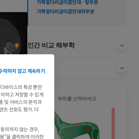
가쪽앞다리굽이곁인대 - 앞부분
가쪽앞다리굽이곁인대뒤부분
인간 비교 해부학
번역
수락하지 않고 계속하기
는 디바이스의 특성 뿐만
 분석하고 저장할 수 있게
개 - 전
부위를 선택하세요
제품 및 서비스의 분석과
텐츠 선호도 평가. 더
 동의하지 않는 경우,
허용"을 클릭하여 이러한