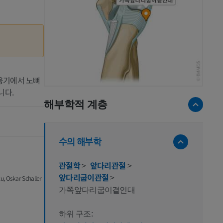
쪽위관절융기에서 노뼈
니다.
해부학적 계층
수의 해부학
관절학
>
앞다리관절
>
앞다리굽이관절
>
u, Oskar Schaller
가쪽앞다리굽이곁인대
하위 구조: