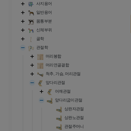
사지용어
일반용어
몸통부분
신체부위
골학
관절학
머리봉합
머리연골결합
척추, 가슴, 머리관절
앞다리관절
어깨관절
앞다리굽이관절
상완자관절
상완노관절
관절주머니