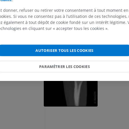
Illustrations
TDM
t donner, refuser ou retirer votre consentement à tout moment en
PREMIUM
GRATUIT
ookies. Si vous ne consentez pas à l’utilisation de ces technologies
 également à tout dépôt de cookie fondé sur un intérêt légitime.
Cheval - Ostéologie
technologies en cliquant sur « accepter tous les cookies ».
Radiographies
GRATUIT
AUTORISER TOUS LES COOKIES
Cheval - carpe
TDM
PREMIUM
PARAMÉTRER LES COOKIES
Cheval - Myologie
Illustrations
PREMIUM
Cheval - Doigt
IRM
PREMIUM