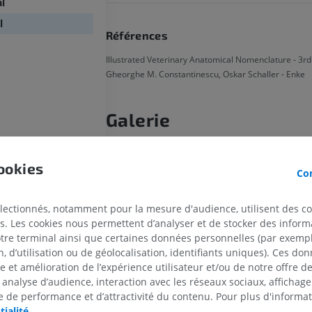
al
l
Références
Illustrated Veterinary Anatomical Nomenclature - 3rd 
Gheorghe M. Constantinescu, Oskar Schaller - Enke
Galerie
ookies
Con
électionnés, notamment pour la mesure d'audience, utilisent des c
s. Les cookies nous permettent d’analyser et de stocker des informa
otre terminal ainsi que certaines données personnelles (par exemple
 d’utilisation ou de géolocalisation, identifiants uniques). Ces don
se et amélioration de l’expérience utilisateur et/ou de notre offre 
CHEVAL
SOURIS
 analyse d’audience, interaction avec les réseaux sociaux, affichag
 de performance et d’attractivité du contenu. Pour plus d'informat
tialité
.
Cheval - Ostéologie
Souris - Corps 