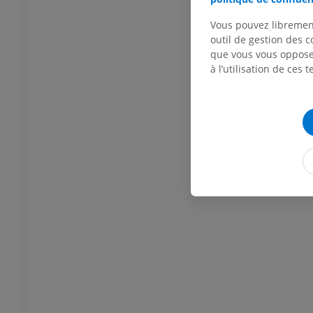
Illustrations
Vous pouvez libremen
UM
GRATUIT
outil de gestion des c
que vous vous opposez
Thorax
Bovin - Ostéologie
à l’utilisation de ces 
Illustrations
UM
PREMIUM
Abdomen - Pelvis
UM
Ostéologie
raphies
UM
Ostéologie
ations
UM