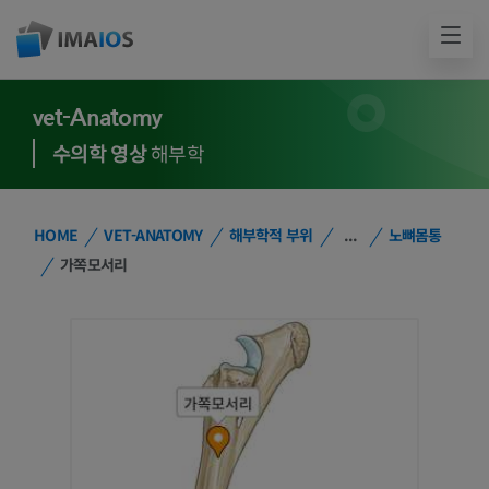
vet-Anatomy
수의학 영상
해부학
HOME
VET-ANATOMY
해부학적 부위
...
노뼈몸통
가쪽모서리