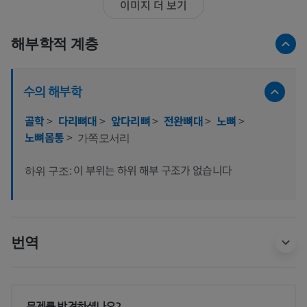
이미지 더 보기
해부학적 계층
수의 해부학
골학
>
다리뼈대
>
앞다리뼈
>
전완뼈대
>
노뼈
>
노뼈몸통
>
가쪽모서리
이 부위는 하위 해부 구조가 없습니다
하위 구조:
번역
문제를 발견하셨나요?