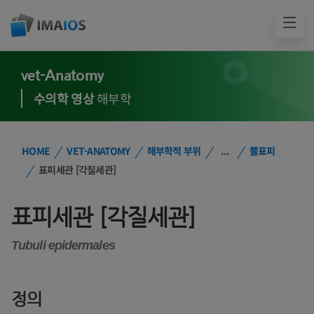
vet-Anatomy
수의학 영상
해부학
HOME
VET-ANATOMY
해부학적 부위
...
뿔표피
표피세관 [각질세관]
표피세관 [각질세관]
Tubuli epidermales
정의