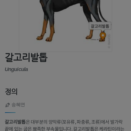
갈고리발톱
Unguicula
정의
송혜연
갈고리발톱
은 대부분의 양막류(포유류, 파충류, 조류)에서 발가락
끝에 있는 굽은 뾰족한 부속물입니다. 갈고리발톱은 케라틴이라는