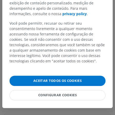
exibição de conteúdo personalizado, medição de
desempenho e apelo de conteúdo. Para mais
informações, consulte o nossa
privacy policy
.
Você pode permiitr, recusar ou retirar seu
Hierarquia anatômica
consentimento livremente a qualquer momento
acessando nossa ferramenta de configuração de
cookies. Se você não consentir com o uso dessas
tecnologias, consideraremos que você também se opõe
Anatomia veterinária
a qualquer armazenamento de cookies com base em
Partes do corpo
>
Membro pélvico
>
Pé
>
Garra
interesse legítimo. Você pode consentir o uso dessas
tecnologias clicando em "aceitar todos os cookies".
Estruturas subjacentes:
Não há nenhuma estrutura
subjacente para esta parte anatômica
ACEITAR TODOS OS COOKIES
CONFIGURAR COOKIES
Traduções