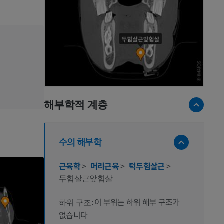
해부학적 계층
수의 해부학
근육학
>
머리근육
>
턱두힘살근
>
두힘살근앞힘살
이 부위는 하위 해부 구조가
하위 구조:
없습니다