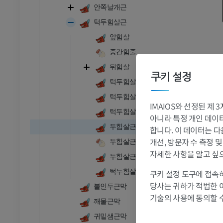
안쪽날개근
턱두힘살근
앞힘살
중간힘줄
뒤힘살
쿠키 설정
턱두힘살근 - 이는곳
소
턱두힘살근 - 닿는곳
IMAIOS와 선정된 제
턱두힘살근 - 근육부착
- 머리 및 목
황소와 암소 - 일반 해부학
아니라 특정 개인 데이터(
두힘살근앞힘살
삽화
합니다. 이 데이터는 다
개선, 방문자 수 측정 
두힘살근중간힘줄
무료
자세한 사항을 알고 싶
두힘살근뒤힘살
 - 흉부
소 - 골학
턱두힘살근각다발
쿠키 설정 도구에 접속하
삽화
당사는 귀하가 적법한 
볼인두근막
프리미엄
기술의 사용에 동의할 
깨물근막
귀밑샘근막
- 복부 - 골반