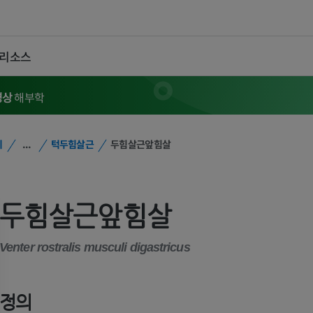
 리소스
영상
해부학
위
...
턱두힘살근
두힘살근앞힘살
두힘살근앞힘살
Venter rostralis musculi digastricus
정의