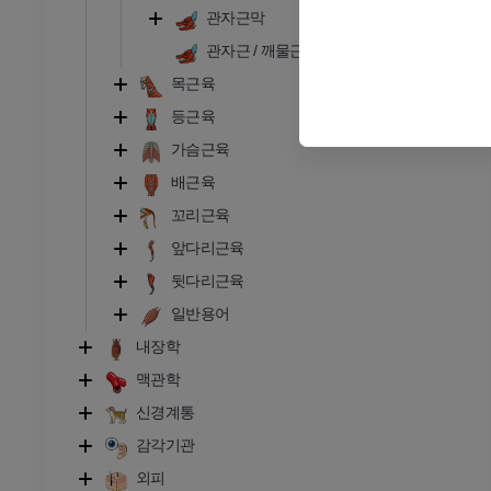
관자근막
관자근 / 깨물근
목근육
 - 골학
등근육
 사진
가슴근육
배근육
꼬리근육
 - 골학
앞다리근육
뒷다리근육
일반용어
내장학
맥관학
신경계통
감각기관
외피