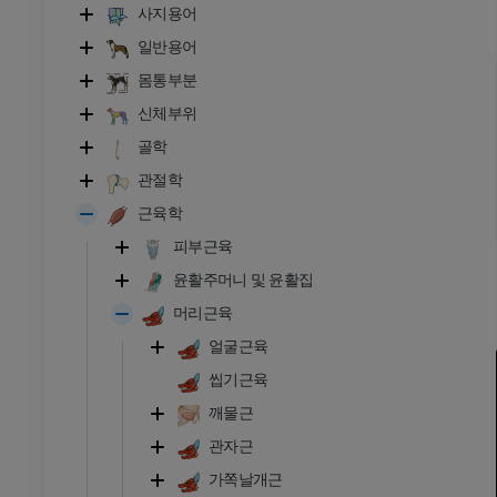
사지용어
일반용어
몸통부분
신체부위
골학
관절학
근육학
피부근육
윤활주머니 및 윤활집
머리근육
얼굴근육
씹기근육
깨물근
관자근
가쪽날개근