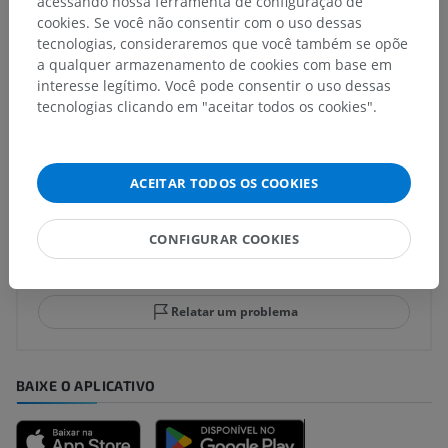
acessando nossa ferramenta de configuração de
subjacente para esta parte anatômica
cookies. Se você não consentir com o uso dessas
tecnologias, consideraremos que você também se opõe
a qualquer armazenamento de cookies com base em
interesse legítimo. Você pode consentir o uso dessas
tecnologias clicando em "aceitar todos os cookies".
Traduções
ACEITAR TODOS OS COOKIES
Encontrou um erro?
CONFIGURAR COOKIES
Não hesite em nos sugerir uma correção, tradução ou
melhora de conteúdo.
Relatar um problema
BAIXE O APLICATIVO