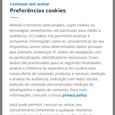
Continuar sem aceitar
Preferências cookies
IMAIOS e terceiros selecionados, usam cookies ou
tecnologias semelhantes, em particular para medir a
audiência. Os cookies nos permitem analisar e
armazenar informações como as características do seu
dispositivo, assim como determinados dados pessoais
(por exemplo, endereços IP, dados de navegação, uso
ou geolocalização, identificadores exclusivos). Esses
dados são processados para as seguintes finalidades:
Hierarquia anatômica
análise e melhoria da experiência do usuário e/ou
nossa oferta de conteúdo, produtos e serviços, medição
e análise de audiência, interação com redes sociais,
Anatomia veterinária
exibição de conteúdo personalizado, medição de
desempenho e apelo de conteúdo. Para mais
Miologia
>
Músculos da cabeça
>
informações, consulte o nossa
privacy policy
.
Músculodigástrico
>
Ventre rostral do músculo digástrico
Você pode permiitr, recusar ou retirar seu
consentimento livremente a qualquer momento
Estruturas subjacentes:
Não há nenhuma estrutura