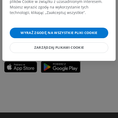
Zauważyłeś błąd?
plików Cookie w związku z uzasadnionym interesem.
Możesz wyrazić zgodę na wykorzystanie tych
Zachęcamy do przesyłania sugestii poprawek,
technologii, klikając „Zaakceptuj wszystkie”.
tłumaczeń lub innych treści, które przełożą się na
lepszą jakość materiałów.
WYRAŹ ZGODĘ NA WSZYSTKIE PLIKI COOKIE
Zgłoś problem
ZARZĄDZAJ PLIKAMI COOKIE
POBIERZ APLIKACJĘ