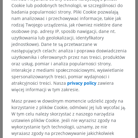
Hierarchia anatomiczna
Cookie lub podobnych technologii, w szczególności do
badania popularności strony. Pliki Cookie pozwalają
nam analizować i przechowywać informacje, takie jak
Anatomia człowieka 1
rodzaj Twojego urządzenia, jak również niektóre dane
osobowe (np. adresy IP, sposób nawigacji, dane nt.
Anatomia układu kostnego
>
Układ nerwowy
>
użytkowania lub geolokalizacji, identyfikatory
Centralny system nerwowy
>
Rdzeń kręgowy
>
jednostkowe). Dane te są przetwarzane w
Substancja szara
>
Słup szary
>
następujących celach: analiza i poprawa doświadczenia
Słup przedni, Słup brzuszny
>
użytkownika i oferowanych przez nas treści, produktów
Róg przedni, róg brzuszny
>
Blaszki rdzeniowe VII-IX
oraz usług, pomiar i analiza popularności strony,
interakcje z mediami społecznościowymi, wyświetlanie
Powiązane struktury:
Nie istnieją struktury powiązane
spersonalizowanych treści, pomiar wydajności i
z tą częścią ciała
atrakcyjności treści. Nasza
privacy policy
zawiera
więcej informacji w tym zakresie.
Masz prawo w dowolnym momencie udzielić zgody na
korzystanie z plików Cookie, odmówić jej lub wycofać ją.
Tłumaczenia
W tym celu należy skorzystać z naszego narzędzia
ustawień plików Cookie. Jeśli nie wyrazisz zgody na
wykorzystanie tych technologii, uznamy, że nie
wyrażasz zgody na przechowywanie jakichkolwiek