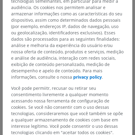
tecnologias semelhantes, em particular para medir a
audiência. Os cookies nos permitem analisar e
armazenar informações como as características do seu
Anatomia humana 1
dispositivo, assim como determinados dados pessoais
Anatomia sistêmica
>
Sistema nervoso
>
(por exemplo, endereços IP, dados de navegação, uso
Parte central ; Sistema nervoso central
>
ou geolocalização, identificadores exclusivos). Esses
Medula espinal
>
Substância cinzenta
>
dados são processados para as seguintes finalidades:
Colunas cinzentas
>
Coluna anterior
>
análise e melhoria da experiência do usuário e/ou
Corno anterior
>
Lâminas espinais VII - IX
nossa oferta de conteúdo, produtos e serviços, medição
e análise de audiência, interação com redes sociais,
exibição de conteúdo personalizado, medição de
Estruturas subjacentes:
Não há nenhuma estrutura
desempenho e apelo de conteúdo. Para mais
subjacente para esta parte anatômica
informações, consulte o nossa
privacy policy
.
Você pode permiitr, recusar ou retirar seu
consentimento livremente a qualquer momento
acessando nossa ferramenta de configuração de
Traduções
cookies. Se você não consentir com o uso dessas
tecnologias, consideraremos que você também se opõe
a qualquer armazenamento de cookies com base em
interesse legítimo. Você pode consentir o uso dessas
Encontrou um erro?
tecnologias clicando em "aceitar todos os cookies".