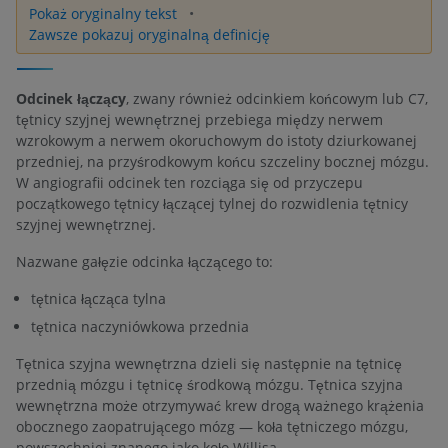
Pokaż oryginalny tekst
Zawsze pokazuj oryginalną definicję
Odcinek łączący
, zwany również odcinkiem końcowym lub C7,
tętnicy szyjnej wewnętrznej przebiega między nerwem
wzrokowym a nerwem okoruchowym do istoty dziurkowanej
przedniej, na przyśrodkowym końcu szczeliny bocznej mózgu.
W angiografii odcinek ten rozciąga się od przyczepu
początkowego tętnicy łączącej tylnej do rozwidlenia tętnicy
szyjnej wewnętrznej.
Nazwane gałęzie odcinka łączącego to:
tętnica łącząca tylna
tętnica naczyniówkowa przednia
Tętnica szyjna wewnętrzna dzieli się następnie na tętnicę
przednią mózgu i tętnicę środkową mózgu. Tętnica szyjna
wewnętrzna może otrzymywać krew drogą ważnego krążenia
obocznego zaopatrującego mózg — koła tętniczego mózgu,
powszechniej znanego jako koło Willisa.