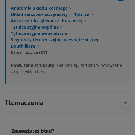
Anatomia układu kostnego
>
Układ sercowo-naczyniowy
>
Tętnice
>
Aorta; tętnica główna
>
Łuk aorty
>
Tętnica szyjna wspólna
>
Tętnica szyjna wewnętrzna
>
Segmenty tętnicy szyjnej wewnętrznej (wg
Bouthilliera)
>
Część łącząca (C7)
Powiązane struktury:
Nie istnieją struktury powiązane
z tą częścią ciała
Tłumaczenia
Zauważyłeś błąd?