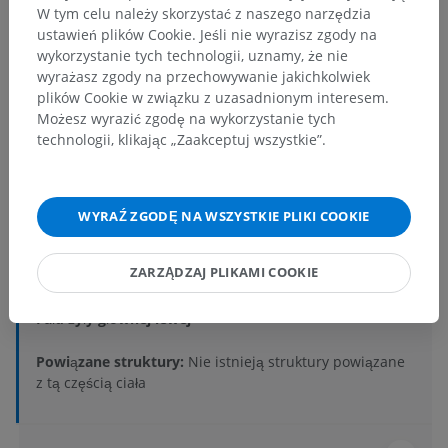
W tym celu należy skorzystać z naszego narzędzia
ustawień plików Cookie. Jeśli nie wyrazisz zgody na
wykorzystanie tych technologii, uznamy, że nie
wyrażasz zgody na przechowywanie jakichkolwiek
plików Cookie w związku z uzasadnionym interesem.
Możesz wyrazić zgodę na wykorzystanie tych
technologii, klikając „Zaakceptuj wszystkie”.
Hierarchia anatomiczna
WYRAŹ ZGODĘ NA WSZYSTKIE PLIKI COOKIE
Anatomia człowieka 2
Ciało ludzkie
>
Układy narządów trzewnych
>
ZARZĄDZAJ PLIKAMI COOKIE
Klatka piersiowa
>
Śródpiersie
>
Śródpiersie dolne
>
Śródpiersie środkowe
>
Osierdzie
>
Fałd żyły głównej lewej
Powiązane struktury:
Nie istnieją struktury powiązane
z tą częścią ciała