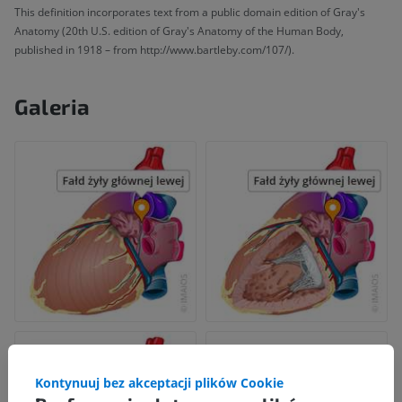
This definition incorporates text from a public domain edition of Gray's
Anatomy (20th U.S. edition of Gray's Anatomy of the Human Body,
published in 1918 – from http://www.bartleby.com/107/).
Galeria
Kontynuuj bez akceptacji plików Cookie