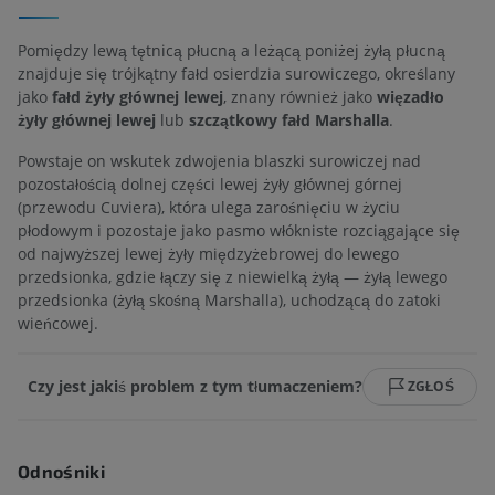
Pomiędzy lewą tętnicą płucną a leżącą poniżej żyłą płucną
znajduje się trójkątny fałd osierdzia surowiczego, określany
jako
fałd żyły głównej lewej
, znany również jako
więzadło
żyły głównej lewej
lub
szczątkowy fałd Marshalla
.
Powstaje on wskutek zdwojenia blaszki surowiczej nad
pozostałością dolnej części lewej żyły głównej górnej
(przewodu Cuviera), która ulega zarośnięciu w życiu
płodowym i pozostaje jako pasmo włókniste rozciągające się
od najwyższej lewej żyły międzyżebrowej do lewego
przedsionka, gdzie łączy się z niewielką żyłą — żyłą lewego
przedsionka (żyłą skośną Marshalla), uchodzącą do zatoki
wieńcowej.
Czy jest jakiś problem z tym tłumaczeniem?
ZGŁOŚ
Odnośniki