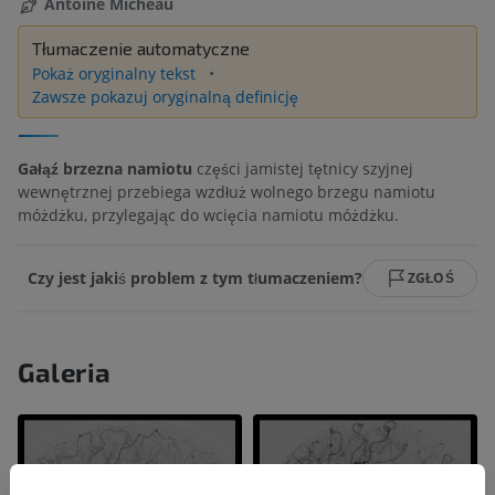
Antoine Micheau
Tłumaczenie automatyczne
Pokaż oryginalny tekst
Zawsze pokazuj oryginalną definicję
Gałąź brzezna namiotu
części jamistej tętnicy szyjnej
wewnętrznej przebiega wzdłuż wolnego brzegu namiotu
móżdżku, przylegając do wcięcia namiotu móżdżku.
Czy jest jakiś problem z tym tłumaczeniem?
ZGŁOŚ
Galeria