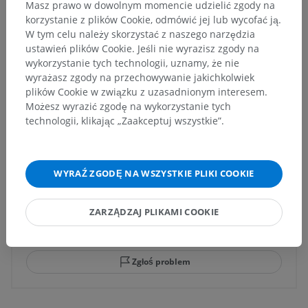
z tą częścią ciała
Masz prawo w dowolnym momencie udzielić zgody na
korzystanie z plików Cookie, odmówić jej lub wycofać ją.
W tym celu należy skorzystać z naszego narzędzia
ustawień plików Cookie. Jeśli nie wyrazisz zgody na
Neuroanatomia człowieka
wykorzystanie tych technologii, uznamy, że nie
wyrażasz zgody na przechowywanie jakichkolwiek
plików Cookie w związku z uzasadnionym interesem.
Możesz wyrazić zgodę na wykorzystanie tych
Tłumaczenia
technologii, klikając „Zaakceptuj wszystkie”.
WYRAŹ ZGODĘ NA WSZYSTKIE PLIKI COOKIE
Zauważyłeś błąd?
Zachęcamy do przesyłania sugestii poprawek,
ZARZĄDZAJ PLIKAMI COOKIE
tłumaczeń lub innych treści, które przełożą się na
lepszą jakość materiałów.
Zgłoś problem