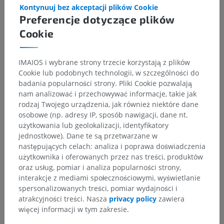
Kontynuuj bez akceptacji plików Cookie
Preferencje dotyczące plików
Cookie
IMAIOS i wybrane strony trzecie korzystają z plików
Cookie lub podobnych technologii, w szczególności do
badania popularności strony. Pliki Cookie pozwalają
Hierarchia anatomiczna
nam analizować i przechowywać informacje, takie jak
rodzaj Twojego urządzenia, jak również niektóre dane
osobowe (np. adresy IP, sposób nawigacji, dane nt.
Anatomia człowieka 1
użytkowania lub geolokalizacji, identyfikatory
jednostkowe). Dane te są przetwarzane w
Anatomia układu kostnego
>
następujących celach: analiza i poprawa doświadczenia
Układ sercowo-naczyniowy
>
Tętnice
>
użytkownika i oferowanych przez nas treści, produktów
Aorta; tętnica główna
>
Łuk aorty
>
oraz usług, pomiar i analiza popularności strony,
Tętnica szyjna wspólna
>
interakcje z mediami społecznościowymi, wyświetlanie
Tętnica szyjna wewnętrzna
>
Część jamista
>
spersonalizowanych treści, pomiar wydajności i
Gałąź brzezna namiotu
atrakcyjności treści. Nasza
privacy policy
zawiera
więcej informacji w tym zakresie.
Powiązane struktury:
Nie istnieją struktury powiązane