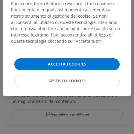
Strutture sottostanti:
Non sono presenti strutture
Puoi concedere, rifiutare o revocare il tuo consenso
soggiacenti per questa parte anatomica
liberamente e in qualsiasi momento accedendo al
nostro strumento di gestione dei cookie. Se non
acconsenti all'utilizzo di queste tecnologie, riteniamo
che tu possa obiettare anche ogni cookie basato su un
Neuroanatomia umana
interesse legittimo. Puoi acconsentire all'utilizzo di
queste tecnologie cliccando su "Accetta tutti".
Traduzioni
ACCETTA I COOKIES
GESTISCI I COOKIES
Hai notato un errore?
Non esitare a suggerire una correzione, traduzione o
un miglioramento dei contenuti.
Segnala un problema