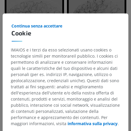
Continua senza accettare
Cookie
IMAIOS e i terzi da esso selezionati usano cookies o
tecnologie simili per monitorareil pubblico. I cookies ci
permettono di analizzare e conservare informazioni
quali le caratteristiche del tuo dispositivo e alcuni dati
Gerarchia anatomica
personali (per es. indirizzi IP, navigazione, utilizzo o
geolocalizzazione, credenziali uniche). Questi dati sono
trattati ai fini seguenti: analisi e miglioramento
Anatomia umana 1
dell'esperienza dell'utente e/o della nostra offerta di
contenuti, prodotti e servizi, monitoraggio e analisi del
Anatomia sistemica
>
Apparato cardiovascolare
>
pubblico, interazione coi social network, visualizzazione
Arterie
>
Aorta
>
Arco dell'aorta
>
di contenuti personalizzati, valutazione della
Arteria carotide comune
>
Arteria carotide interna
>
performance e apprezzamento dei contenuti. Per
Parte cavernosa
>
Ramo marginale del tentorio
maggiori informazioni, visita
informativa sulla privacy
.