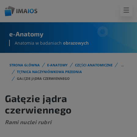
e-Anatomy
Anatomia w badaniach
obrazowych
STRONA GŁÓWNA
E-ANATOMY
CZĘŚCI ANATOMICZNE
...
TĘTNICA NACZYNIÓWKOWA PRZEDNIA
GAŁĘZIE JĄDRA CZERWIENNEGO
Gałęzie jądra
czerwiennego
Rami nuclei rubri