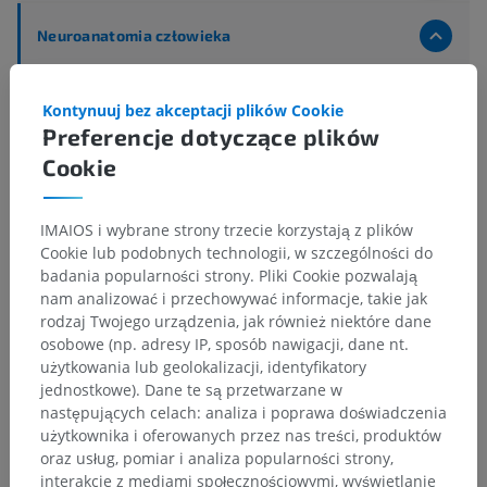
Neuroanatomia człowieka
Centralny system nerwowy
>
Naczynia krwionośne ośrodkowego układu
Kontynuuj bez akceptacji plików Cookie
nerwowego
>
Preferencje dotyczące plików
Naczynia krwionośne mózgowia
>
Cookie
Tętnica naczyniówkowa przednia
>
Gałęzie jądra czerwiennego
IMAIOS i wybrane strony trzecie korzystają z plików
Powiązane struktury:
Nie istnieją struktury powiązane
Cookie lub podobnych technologii, w szczególności do
z tą częścią ciała
badania popularności strony. Pliki Cookie pozwalają
nam analizować i przechowywać informacje, takie jak
rodzaj Twojego urządzenia, jak również niektóre dane
osobowe (np. adresy IP, sposób nawigacji, dane nt.
użytkowania lub geolokalizacji, identyfikatory
Tłumaczenia
jednostkowe). Dane te są przetwarzane w
następujących celach: analiza i poprawa doświadczenia
użytkownika i oferowanych przez nas treści, produktów
oraz usług, pomiar i analiza popularności strony,
Zauważyłeś błąd?
interakcje z mediami społecznościowymi, wyświetlanie