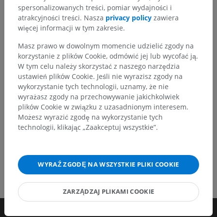
spersonalizowanych treści, pomiar wydajności i
Zachęcamy do przesyłania sugestii poprawek,
atrakcyjności treści. Nasza
privacy policy
zawiera
tłumaczeń lub innych treści, które przełożą się na
więcej informacji w tym zakresie.
lepszą jakość materiałów.
Masz prawo w dowolnym momencie udzielić zgody na
Zgłoś problem
korzystanie z plików Cookie, odmówić jej lub wycofać ją.
W tym celu należy skorzystać z naszego narzędzia
ustawień plików Cookie. Jeśli nie wyrazisz zgody na
wykorzystanie tych technologii, uznamy, że nie
POBIERZ APLIKACJĘ
wyrażasz zgody na przechowywanie jakichkolwiek
plików Cookie w związku z uzasadnionym interesem.
Możesz wyrazić zgodę na wykorzystanie tych
technologii, klikając „Zaakceptuj wszystkie”.
WYRAŹ ZGODĘ NA WSZYSTKIE PLIKI COOKIE
ZARZĄDZAJ PLIKAMI COOKIE