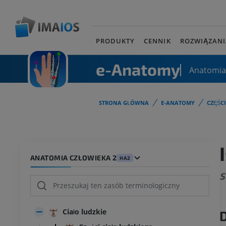
PRODUKTY
CENNIK
ROZWIĄZANI
e-Anatomy
Anatomia
STRONA GŁÓWNA
E-ANATOMY
CZĘŚC
ANATOMIA CZŁOWIEKA 2
HA2
S
Ciało ludzkie
D