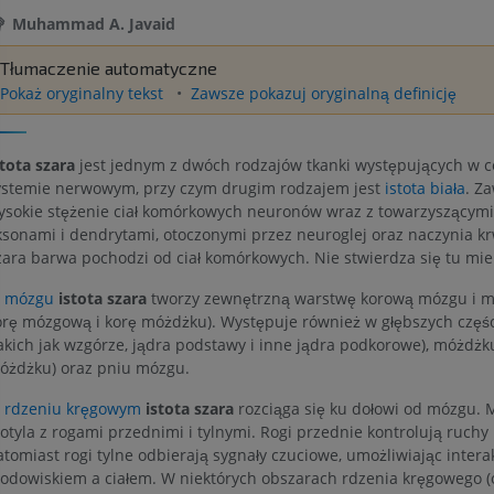
Muhammad A. Javaid
Tłumaczenie automatyczne
Pokaż oryginalny tekst
Zawsze pokazuj oryginalną definicję
tota szara
jest jednym z dwóch rodzajów tkanki występujących w 
ystemie nerwowym, przy czym drugim rodzajem jest
istota biała
. Z
ysokie stężenie ciał komórkowych neuronów wraz z towarzyszącymi
ksonami i dendrytami, otoczonymi przez neuroglej oraz naczynia k
zara barwa pochodzi od ciał komórkowych. Nie stwierdza się tu miel
W
mózgu
istota szara
tworzy zewnętrzną warstwę korową mózgu i mó
orę mózgową i korę móżdżku). Występuje również w głębszych czę
takich jak wzgórze, jądra podstawy i inne jądra podkorowe), móżdżku
óżdżku) oraz pniu mózgu.
W
rdzeniu kręgowym
istota szara
rozciąga się ku dołowi od mózgu. M
otyla z rogami przednimi i tylnymi. Rogi przednie kontrolują ruchy
atomiast rogi tylne odbierają sygnały czuciowe, umożliwiając intera
rodowiskiem a ciałem. W niektórych obszarach rdzenia kręgowego 