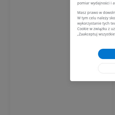
pomiar wydajności i a
MRI stawu
MRI stawu skokowego
Masz prawo w dowolny
owego
RM
W tym celu należy sko
PREMIUM
wykorzystanie tych te
UM
Cookie w związku z uz
„Zaakceptuj wszystkie
RM przodostopia
afia TK kolana
RM
ram TK
PREMIUM
UM
RM kończyny dolnej
czyny dolnej
RM
PREMIUM
UM
RTG kończyny dolnej
ńczyny dolnej
Radiografia
rafia
ZA DARMO
RMO
Kończyna dolna
na dolna
Ilustracje