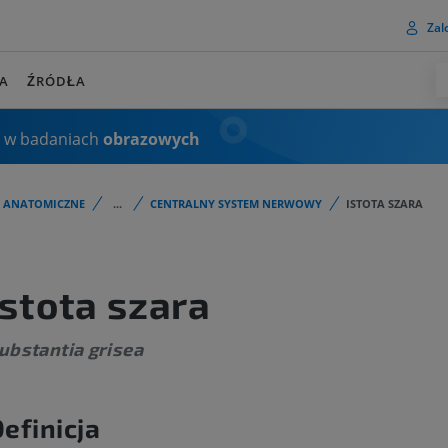
Zalo
A
ŹRÓDŁA
 w badaniach
obrazowych
I ANATOMICZNE
...
CENTRALNY SYSTEM NERWOWY
ISTOTA SZARA
Istota szara
ubstantia grisea
efinicja