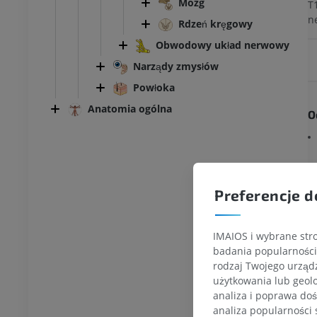
Mózg
T1
n
Rdzeń kręgowy
Obwodowy układ nerwowy
Narządy zmysłów
Powłoka
Anatomia ogólna
O
Preferencje d
IMAIOS i wybrane stro
badania popularności 
G
rodzaj Twojego urządz
użytkowania lub geolo
analiza i poprawa doś
analiza popularności 
KOSTKA-STOPA