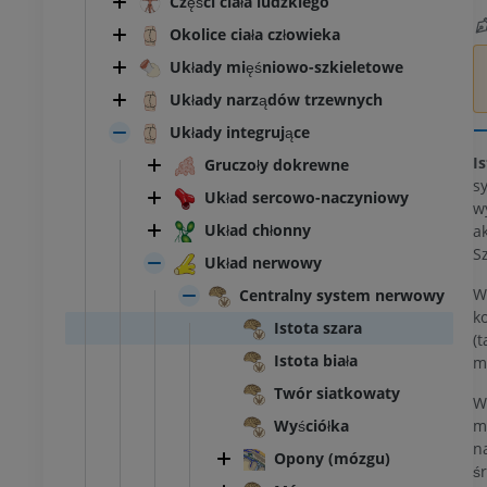
Części ciała ludzkiego
Okolice ciała człowieka
Układy mięśniowo-szkieletowe
Układy narządów trzewnych
Układy integrujące
Is
Gruczoły dokrewne
s
Układ sercowo-naczyniowy
w
Układ chłonny
a
S
Układ nerwowy
Centralny system nerwowy
k
Istota szara
(
Istota biała
m
Twór siatkowaty
m
Wyściółka
n
Opony (mózgu)
ś