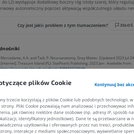
 do L2) występuje dodatkowy boczny róg istoty szarej, który regulu
erwowy autonomiczny poprzez aktywację współczulnego układu ne
Czy jest jakiś problem z tym tłumaczeniem?
ZGŁOŚ
dnośniki
Mercadante, A.A. and Tadi, P. Neuroanatomy, Gray Matter. [Updated 2023 Jul 24].
[Internet]. Treasure Island (FL): StatPearls Publishing; 2023 Jan-. Available from:
https://www.ncbi.nlm.nih.gov/books/NBK553239/
Snell, R.S. (2010). ‘Chapter 1: Introduction and Organization of the Nervous Syste
otyczące plików Cookie
Neuroanatomy
. (7th ed.) Philadelphia: Wolters Kluwer Health/Lippincott Williams
Kontynuuj bez akce
14.
ny trzecie korzystają z plików Cookie lub podobnych technologii, w
strony. Pliki Cookie pozwalają nam analizować i przechowywać info
aleria
enia, jak również niektóre dane osobowe (np. adresy IP, sposób naw
kalizacji, identyfikatory jednostkowe). Dane te są przetwarzane w 
wiadczenia użytkownika i oferowanych przez nas treści, produktów 
strony, interakcje z mediami społecznościowymi, wyświetlanie sper
KOŃCZYNA GÓRNA
KOŃCZYNA DOLNA