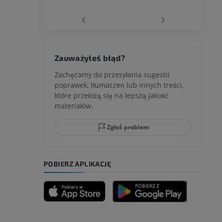
‹
›
 kolana
Zauważyłeś błąd?
Zachęcamy do przesyłania sugestii
poprawek, tłumaczeń lub innych treści,
które przełożą się na lepszą jakość
ci stępu
materiałów.
Zgłoś problem
ia
POBIERZ APLIKACJĘ
zyny dolnej