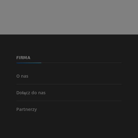
Tętnice i kości
TK
ZA DARMO
Arteriografia 
dolnej
Angiografia
FIRMA
ZA DARMO
O nas
Dołącz do nas
Partnerzy