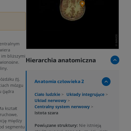
centralnym
awiera
 im bliższymi
Hierarchia anatomiczna
rwionośne.
iny.
żdżku (tj.
Anatomia człowieka 2
ściach mózgu
 (jądra
Ciało ludzkie
>
Układy integrujące
>
Układ nerwowy
>
Centralny system nerwowy
>
a kształt
Istota szara
 ruchowe,
kcję między
Powiązane struktury:
Nie istnieją
(od segmentu