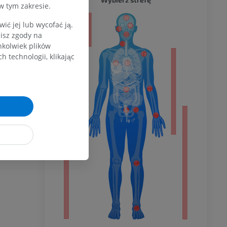
w tym zakresie.
a
ć jej lub wycofać ją.
zisz zgody na
hkolwiek plików
 technologii, klikając
dolnej
olnej
wu
wu