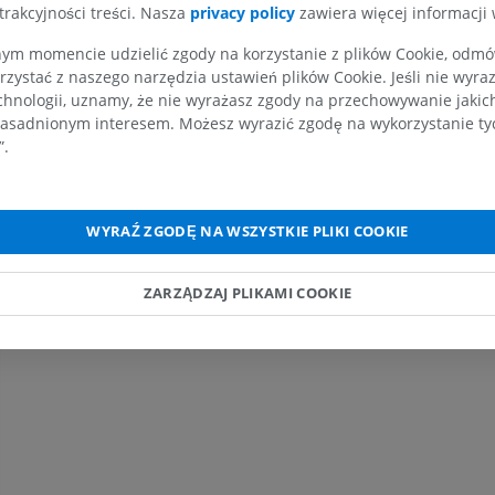
trakcyjności treści. Nasza
privacy policy
zawiera więcej informacji 
RM kończyny górnej
Kończyna doln
m momencie udzielić zgody na korzystanie z plików Cookie, odmówi
RM
Ilustracje
rzystać z naszego narzędzia ustawień plików Cookie. Jeśli nie wyra
PREMIUM
PREMIUM
chnologii, uznamy, że nie wyrażasz zgody na przechowywanie jakic
asadnionym interesem. Możesz wyrazić zgodę na wykorzystanie tych
”.
RM obojczyka
RTG kończyny 
RM
Radiografia
PREMIUM
ZA DARMO
WYRAŹ ZGODĘ NA WSZYSTKIE PLIKI COOKIE
RM nadgarstka
RM kończyny d
RM
RM
ZARZĄDZAJ PLIKAMI COOKIE
PREMIUM
PREMIUM
RM łokcia
Obraz MRI sta
RM
biodrowego
RM
PREMIUM
PREMIUM
RM dłoni
RM
Obraz MRI sta