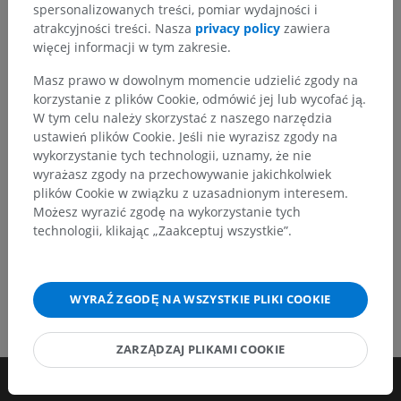
Zachęcamy do przesyłania sugestii poprawek,
spersonalizowanych treści, pomiar wydajności i
tłumaczeń lub innych treści, które przełożą się na
atrakcyjności treści. Nasza
privacy policy
zawiera
lepszą jakość materiałów.
więcej informacji w tym zakresie.
Masz prawo w dowolnym momencie udzielić zgody na
Zgłoś problem
korzystanie z plików Cookie, odmówić jej lub wycofać ją.
W tym celu należy skorzystać z naszego narzędzia
ustawień plików Cookie. Jeśli nie wyrazisz zgody na
POBIERZ APLIKACJĘ
wykorzystanie tych technologii, uznamy, że nie
wyrażasz zgody na przechowywanie jakichkolwiek
plików Cookie w związku z uzasadnionym interesem.
Możesz wyrazić zgodę na wykorzystanie tych
technologii, klikając „Zaakceptuj wszystkie”.
WYRAŹ ZGODĘ NA WSZYSTKIE PLIKI COOKIE
ZARZĄDZAJ PLIKAMI COOKIE