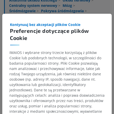
Anatomia układu kostnego
>
Układ nerwowy
>
Centralny system nerwowy
>
Mózg
>
Śródmózgowie
>
Pokrywa śródmózgowia
>
Blaszka pokrywy śródmózgowia; blaska pokrywy
>
Wzgórek dolny
>
Jądro wzgórka dolnego
>
Kontynuuj bez akceptacji plików Cookie
Jądro centralne
Preferencje dotyczące plików
Cookie
Powiązane struktury:
Nie istnieją struktury powiązane
z tą częścią ciała
IMAIOS i wybrane strony trzecie korzystają z plików
Cookie lub podobnych technologii, w szczególności do
Neuroanatomia człowieka
badania popularności strony. Pliki Cookie pozwalają
nam analizować i przechowywać informacje, takie jak
rodzaj Twojego urządzenia, jak również niektóre dane
osobowe (np. adresy IP, sposób nawigacji, dane nt.
Tłumaczenia
użytkowania lub geolokalizacji, identyfikatory
jednostkowe). Dane te są przetwarzane w
następujących celach: analiza i poprawa doświadczenia
użytkownika i oferowanych przez nas treści, produktów
oraz usług, pomiar i analiza popularności strony,
Zauważyłeś błąd?
interakcje z mediami społecznościowymi, wyświetlanie