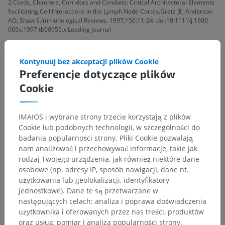
2.Cords, Channels, Corridors and Conduits: Critical Architectural Elements
Facilitating Cell Interactions in the Lymph Node Cortex.Gretz JE, Anderson
AO, Shaw S.Immunological Reviews. 1997;156:11-24. doi:10.1111/j.1600-
065x.1997.tb00955.x.Leading Journal
3.A Novel Reticular Stromal Structure in Lymph Node Cortex: An Immuno-
Platform for Interactions Among Dendritic Cells, T Cells and B Cells.Katakai
Kontynuuj bez akceptacji plików Cookie
T, Hara T, Lee JH, et al.International Immunology. 2004;16(8):1133-42.
Preferencje dotyczące plików
doi:10.1093/intimm/dxh113.
Cookie
4.Structure and Function of Rat Lymph Nodes.Ohtani O, Ohtani Y.Archives
of Histology and Cytology. 2008;71(2):69-76. doi:10.1679/aohc.71.69.
IMAIOS i wybrane strony trzecie korzystają z plików
5.Normal Structure, Function, and Histology of Lymph Nodes.Willard-Mack
CL.Toxicologic Pathology. 2006;34(5):409-24.
Cookie lub podobnych technologii, w szczególności do
doi:10.1080/01926230600867727.
badania popularności strony. Pliki Cookie pozwalają
nam analizować i przechowywać informacje, takie jak
6.Compartmentalized Multicellular Crosstalk in Lymph Nodes Coordinates
rodzaj Twojego urządzenia, jak również niektóre dane
the Generation of Potent Cellular and Humoral Immune Responses.Poirot J,
osobowe (np. adresy IP, sposób nawigacji, dane nt.
Medvedovic J, Trichot C, Soumelis V.European Journal of Immunology.
2021;51(12):3146-3160. doi:10.1002/eji.202048977.
użytkowania lub geolokalizacji, identyfikatory
jednostkowe). Dane te są przetwarzane w
następujących celach: analiza i poprawa doświadczenia
użytkownika i oferowanych przez nas treści, produktów
oraz usług, pomiar i analiza popularności strony,