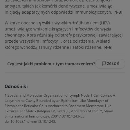
antygen, takich jak komórki dendrytyczne, umożliwiając
inicjację adaptacyjnych odpowiedzi immunologicznych.
[1-3]
W korze obecne są żyłki z wysokim śródbłonkiem (HEV),
umożliwiające wnikanie krążących limfocytów do węzła
chłonnego. Kora różni się od strefy przykorowej, zawierającej
przede wszystkim limfocyty T, oraz od rdzenia, w skład
którego wchodzą sznury rdzenne i zatoki rdzenne.
[4-6]
Czy jest jakiś problem z tym tłumaczeniem?
ZGŁOŚ
Odnośniki
1.Spatial and Molecular Organization of Lymph Node T Cell Cortex: A
Labyrinthine Cavity Bounded by an Epithelium-Like Monolayer of
Fibroblastic Reticular Cells Anchored to Basement Membrane-Like
Extracellular Matrix.Kaldjian EP, Gretz JE, Anderson AO, Shi Y, Shaw
S.International Immunology. 2001;13(10):1243-53.
doi:10.1093/intimm/13.10.1243.