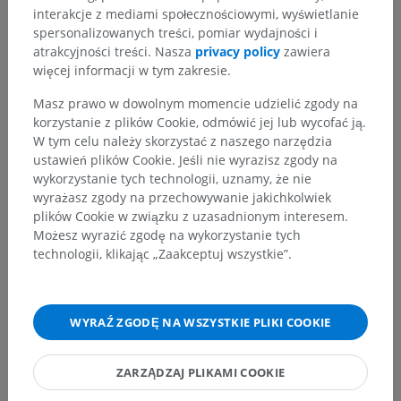
Hierarchia anatomiczna
interakcje z mediami społecznościowymi, wyświetlanie
spersonalizowanych treści, pomiar wydajności i
atrakcyjności treści. Nasza
privacy policy
zawiera
Anatomia człowieka 2
więcej informacji w tym zakresie.
Ciało ludzkie
>
Układy integrujące
>
Masz prawo w dowolnym momencie udzielić zgody na
Układ chłonny
>
Narządy chłonne wtórne
>
korzystanie z plików Cookie, odmówić jej lub wycofać ją.
Węzły chłonne
>
Węzeł chłonny
>
Kora
W tym celu należy skorzystać z naszego narzędzia
ustawień plików Cookie. Jeśli nie wyrazisz zgody na
wykorzystanie tych technologii, uznamy, że nie
Powiązane struktury:
Nie istnieją struktury powiązane
wyrażasz zgody na przechowywanie jakichkolwiek
z tą częścią ciała
plików Cookie w związku z uzasadnionym interesem.
Możesz wyrazić zgodę na wykorzystanie tych
technologii, klikając „Zaakceptuj wszystkie”.
Anatomia człowieka 1
WYRAŹ ZGODĘ NA WSZYSTKIE PLIKI COOKIE
Tłumaczenia
ZARZĄDZAJ PLIKAMI COOKIE