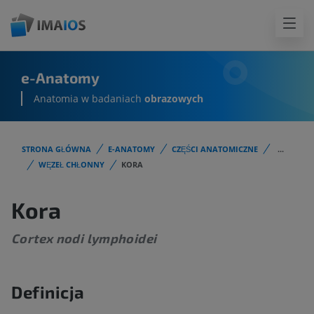
e-Anatomy
Anatomia w badaniach
obrazowych
STRONA GŁÓWNA
E-ANATOMY
CZĘŚCI ANATOMICZNE
...
WĘZEŁ CHŁONNY
KORA
Kora
Cortex nodi lymphoidei
Definicja