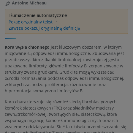
Antoine Micheau
Tłumaczenie automatyczne
Pokaż oryginalny tekst
Zawsze pokazuj oryginalną definicję
Kora węzła chłonnego
jest kluczowym obszarem, w którym
inicjowane są odpowiedzi immunologiczne. Zbudowana jest
przede wszystkim z tkanki limfoidalnej zawierającej gęsto
upakowane limfocyty, głównie limfocyty B, zorganizowane w
struktury zwane grudkami. Grudki te mogą wykształcać
ośrodki rozmnażania podczas odpowiedzi immunologicznej,
w których zachodzą proliferacja, różnicowanie oraz
hipermutacja somatyczna limfocytów B.
Kora charakteryzuje się również siecią fibroblastycznych
komórek siateczkowych (FRC) oraz składników macierzy
zewnątrzkomórkowej, tworzących sieć siateczkową, która
wspomaga migrację komórek immunologicznych oraz ich
wzajemne oddziaływania. Sieć ta ułatwia przemieszczanie się
dziewiczych limfocytów T oraz komórek prezentujących