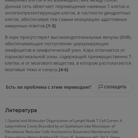
Данная сеть облегчает перемещение наивных T-клеток и
антигенпрезентирующих клеток, в частности дендритных
клеток, обеспечивая тем самым инициацию адаптивных
иммунных ответов.
[1-3]
В коре присутствуют высокоэндотелиальные венулы (ВЭВ),
обеспечивающие поступление циркулирующих
лимфоцитов в лимфатический узел. Кора отличается от
паракортикальной зоны, содержащей преимущественно T-
клетки, и от мозгового вещества, в котором располагаются
мозговые тяжи и синусы.
[4-6]
Есть ли проблема с этим переводом?
СООБЩИТЬ
Литература
1.Spatial and Molecular Organization of Lymph Node T Cell Cortex: A
Labyrinthine Cavity Bounded by an Epithelium-Like Monolayer of
Fibroblastic Reticular Cells Anchored to Basement Membrane-Like
Extracellular Matrix.Kaldjian EP, Gretz JE, Anderson AO, Shi Y, Shaw