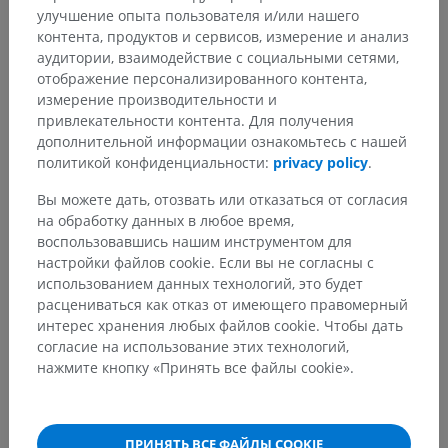
улучшение опыта пользователя и/или нашего
контента, продуктов и сервисов, измерение и анализ
аудитории, взаимодействие с социальными сетями,
Анатомическая иерархия
отображение персонализированного контента,
измерение производительности и
привлекательности контента. Для получения
дополнительной информации ознакомьтесь с нашей
Анатомия человека 2
политикой конфиденциальности:
privacy policy
.
Человеческое тело
>
Systemata integrantia
>
Лимфоидная система
>
Вы можете дать, отозвать или отказаться от согласия
Вторичные лимфоидные органы
>
на обработку данных в любое время,
Лимфатические узлы
>
Лимфатический узел
>
воспользовавшись нашим инструментом для
Cortex nodi lymphoidei
настройки файлов cookie. Если вы не согласны с
использованием данных технологий, это будет
расцениваться как отказ от имеющего правомерный
Основные структуры:
Нет анатомических терминов,
интерес хранения любых файлов cookie. Чтобы дать
относящихся к этой части тела
согласие на использование этих технологий,
нажмите кнопку «Принять все файлы cookie».
Анатомия человека 1
ПРИНЯТЬ ВСЕ ФАЙЛЫ COOKIE