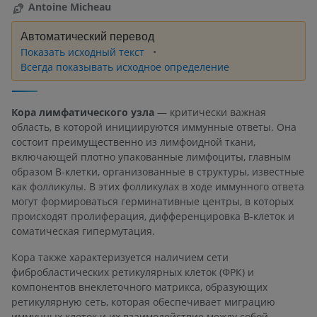
Antoine Micheau
Автоматический перевод
Показать исходный текст
Всегда показывать исходное определение
Кора лимфатического узла
— критически важная
область, в которой инициируются иммунные ответы. Она
состоит преимущественно из лимфоидной ткани,
включающей плотно упакованные лимфоциты, главным
образом B-клетки, организованные в структуры, известные
как фолликулы. В этих фолликулах в ходе иммунного ответа
могут формироваться герминативные центры, в которых
происходят пролиферация, дифференцировка B-клеток и
соматическая гипермутация.
Кора также характеризуется наличием сети
фибробластических ретикулярных клеток (ФРК) и
компонентов внеклеточного матрикса, образующих
ретикулярную сеть, которая обеспечивает миграцию
иммунных клеток и их взаимодействие между собой.