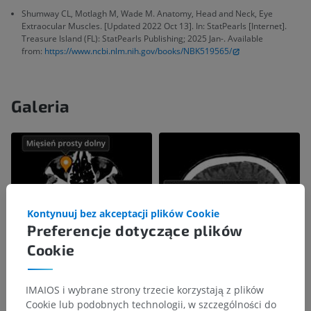
Shumway CL, Motlagh M, Wade M. Anatomy, Head and Neck, Eye
Extraocular Muscles. [Updated 2022 Oct 13]. In: StatPearls [Internet].
Treasure Island (FL): StatPearls Publishing; 2025 Jan-. Available
from:
https://www.ncbi.nlm.nih.gov/books/NBK519565/
Galeria
Kontynuuj bez akceptacji plików Cookie
Preferencje dotyczące plików
Cookie
IMAIOS i wybrane strony trzecie korzystają z plików
Cookie lub podobnych technologii, w szczególności do