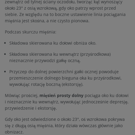
zewnątrz od tylnej ściany oczodołu, tworząc kąt wynoszący
około 23° z osią wzrokową, gdy oko patrzy wprost przed
siebie. Ze względu na to boczne ustawienie linia pociągania
mięśnia jest skośna, a nie czysto pionowa.
Podczas skurczu mięśnia:
Składowa skierowana ku dołowi obniża oko.
Składowa skierowana ku wewnątrz (przyśrodkowa)
nieznacznie przywodzi gałkę oczną.
Przyczep do dolnej powierzchni gałki ocznej powoduje
przemieszczenie dolnego bieguna oka ku przyśrodkowi,
wywołując rotację boczną (ekstorsję).
Mówiąc prościej,
mięsień prosty dolny
pociąga oko ku dołowi
i nieznacznie ku wewnątrz, wywołując jednocześnie depresję,
przywiedzenie i ekstorsję.
Gdy oko jest odwiedzione o około 23°, oś wzrokowa pokrywa
się z długą osią mięśnia, który działa wówczas głównie jako
obniżacz.