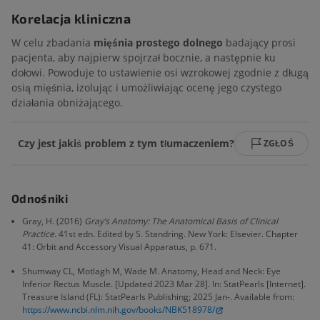
Korelacja kliniczna
W celu zbadania
mięśnia prostego dolnego
badający prosi
pacjenta, aby najpierw spojrzał bocznie, a następnie ku
dołowi. Powoduje to ustawienie osi wzrokowej zgodnie z długą
osią mięśnia, izolując i umożliwiając ocenę jego czystego
działania obniżającego.
Czy jest jakiś problem z tym tłumaczeniem?
ZGŁOŚ
Odnośniki
Gray, H. (2016)
Gray’s Anatomy: The Anatomical Basis of Clinical
Practice
. 41st edn. Edited by S. Standring. New York: Elsevier. Chapter
41: Orbit and Accessory Visual Apparatus, p. 671.
Shumway CL, Motlagh M, Wade M. Anatomy, Head and Neck: Eye
Inferior Rectus Muscle. [Updated 2023 Mar 28]. In: StatPearls [Internet].
Treasure Island (FL): StatPearls Publishing; 2025 Jan-. Available from:
https://www.ncbi.nlm.nih.gov/books/NBK518978/