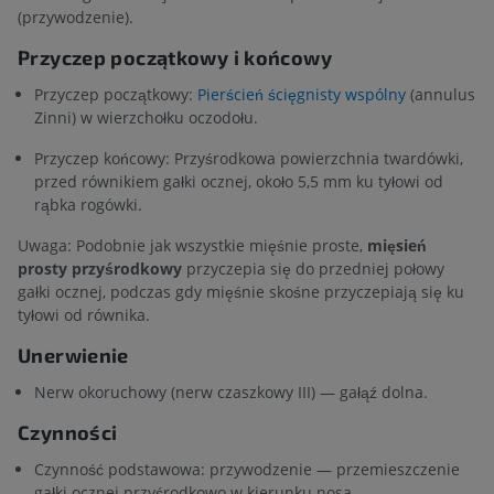
(przywodzenie).
Przyczep początkowy i końcowy
Przyczep początkowy:
Pierścień ścięgnisty wspólny
(annulus
Zinni) w wierzchołku oczodołu.
Przyczep końcowy: Przyśrodkowa powierzchnia twardówki,
przed równikiem gałki ocznej, około 5,5 mm ku tyłowi od
rąbka rogówki.
Uwaga: Podobnie jak wszystkie mięśnie proste,
mięsień
prosty przyśrodkowy
przyczepia się do przedniej połowy
gałki ocznej, podczas gdy mięśnie skośne przyczepiają się ku
tyłowi od równika.
Unerwienie
Nerw okoruchowy (nerw czaszkowy III) — gałąź dolna.
Czynności
Czynność podstawowa: przywodzenie — przemieszczenie
gałki ocznej przyśrodkowo w kierunku nosa.