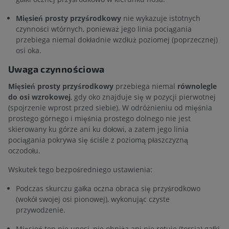
Mięsień prosty przyśrodkowy
nie wykazuje istotnych
czynności wtórnych, ponieważ jego linia pociągania
przebiega niemal dokładnie wzdłuż poziomej (poprzecznej)
osi oka.
Uwaga czynnościowa
Mięsień prosty przyśrodkowy
przebiega niemal
równolegle
do osi wzrokowej
, gdy oko znajduje się w pozycji pierwotnej
(spojrzenie wprost przed siebie). W odróżnieniu od mięśnia
prostego górnego i mięśnia prostego dolnego nie jest
skierowany ku górze ani ku dołowi, a zatem jego linia
pociągania pokrywa się ściśle z poziomą płaszczyzną
oczodołu.
Wskutek tego bezpośredniego ustawienia:
Podczas skurczu gałka oczna obraca się przyśrodkowo
(wokół swojej osi pionowej), wykonując czyste
przywodzenie.
Mięsień ten nie unosi, nie obniża ani nie rotuje (torsja) gałki