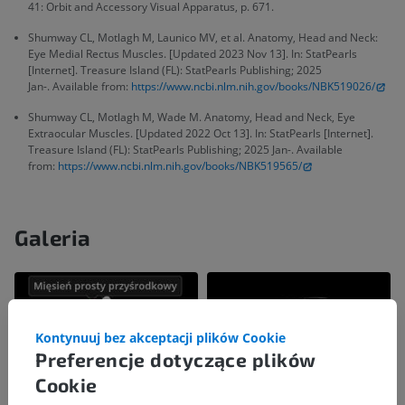
41: Orbit and Accessory Visual Apparatus, p. 671.
Shumway CL, Motlagh M, Launico MV, et al. Anatomy, Head and Neck:
Eye Medial Rectus Muscles. [Updated 2023 Nov 13]. In: StatPearls
[Internet]. Treasure Island (FL): StatPearls Publishing; 2025
Jan-. Available from:
https://www.ncbi.nlm.nih.gov/books/NBK519026/
Shumway CL, Motlagh M, Wade M. Anatomy, Head and Neck, Eye
Extraocular Muscles. [Updated 2022 Oct 13]. In: StatPearls [Internet].
Treasure Island (FL): StatPearls Publishing; 2025 Jan-. Available
from:
https://www.ncbi.nlm.nih.gov/books/NBK519565/
Galeria
Kontynuuj bez akceptacji plików Cookie
Preferencje dotyczące plików
Cookie