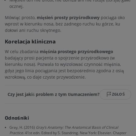
ocznej.
Mówiąc prosto,
mięsień prosty przyśrodkowy
pociąga oko
wprost w kierunku nosa, bez żadnego ruchu ku górze, ku
dołowi ani ruchu skrętnego.
Korelacja kliniczna
W celu zbadania
mięśnia prostego przyśrodkowego
badający prosi pacjenta o spojrzenie przyśrodkowo (w
kierunku nosa). Pozwala to wyizolować czynność mięśnia,
gdyż jego linia pociągania jest bezpośrednio zgodna z osią
wzrokową, co daje czyste przywodzenie.
Czy jest jakiś problem z tym tłumaczeniem?
ZGŁOŚ
Odnośniki
Gray, H. (2016)
Gray’s Anatomy: The Anatomical Basis of Clinical
Practice
. 41st edn. Edited by S. Standring. New York: Elsevier. Chapter