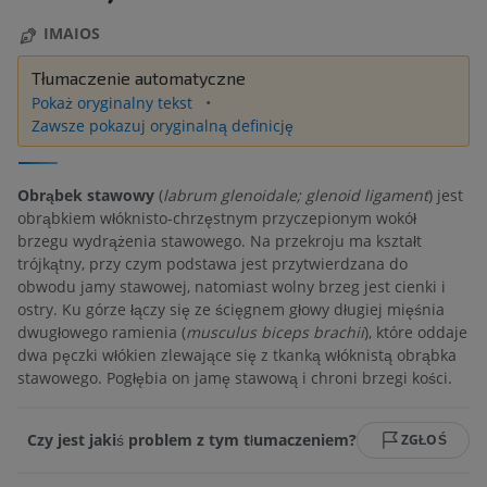
IMAIOS
Tłumaczenie automatyczne
Pokaż oryginalny tekst
Zawsze pokazuj oryginalną definicję
Obrąbek stawowy
(
labrum glenoidale; glenoid ligament
) jest
obrąbkiem włóknisto-chrzęstnym przyczepionym wokół
brzegu wydrążenia stawowego. Na przekroju ma kształt
trójkątny, przy czym podstawa jest przytwierdzana do
obwodu jamy stawowej, natomiast wolny brzeg jest cienki i
ostry. Ku górze łączy się ze ścięgnem głowy długiej mięśnia
dwugłowego ramienia (
musculus biceps brachii
), które oddaje
dwa pęczki włókien zlewające się z tkanką włóknistą obrąbka
stawowego. Pogłębia on jamę stawową i chroni brzegi kości.
Czy jest jakiś problem z tym tłumaczeniem?
ZGŁOŚ