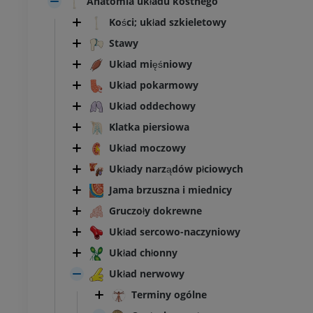
Anatomia układu kostnego
Kości; układ szkieletowy
Stawy
Układ mięśniowy
Układ pokarmowy
Układ oddechowy
Klatka piersiowa
Układ moczowy
Układy narządów płciowych
Jama brzuszna i miednicy
Gruczoły dokrewne
Układ sercowo-naczyniowy
Układ chłonny
Układ nerwowy
Terminy ogólne