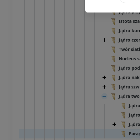
Jądro ne
Jądro prz
Istota sz
Jądro ko
Jądro cze
Twór sia
Nucleus 
Jądro po
Jądro na
Jądra szw
Jądra two
Jądr
Jądr
Jądr
Para