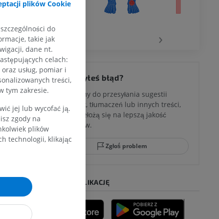
ptacji plików Cookie
wu
 szczególności do
‹
›
rmacje, takie jak
igacji, dane nt.
następujących celach:
oraz usług, pomiar i
 kolana
Zauważyłeś błąd?
sonalizowanych treści,
w tym zakresie.
Zachęcamy do przesyłania sugestii
poprawek, tłumaczeń lub innych treści,
ć jej lub wycofać ją.
które przełożą się na lepszą jakość
zisz zgody na
ci stępu
materiałów.
hkolwiek plików
 technologii, klikając
Zgłoś problem
ia
POBIERZ APLIKACJĘ
zyny dolnej