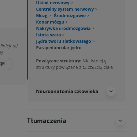
Układ nerwowy
>
Centralny system nerwowy
>
Mózg
>
Śródmózgowie
>
Konar mózgu
>
Nakrywka śródmózgowia
>
Istota szara
>
Jądra tworu siatkowatego
>
nicji tej
Parapeduncular jądro
ej
Powiązane struktury:
Nie istnieją
CJĘ
struktury powiązane z tą częścią ciała
Neuroanatomia człowieka
Tłumaczenia