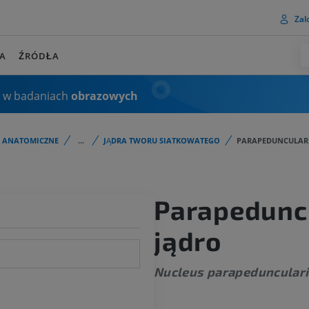
Zalo
A
ŹRÓDŁA
 w badaniach
obrazowych
I ANATOMICZNE
...
JĄDRA TWORU SIATKOWATEGO
PARAPEDUNCULAR
Parapedunc
jądro
Nucleus parapeduncular