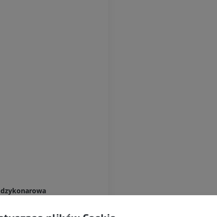
KOŃCZYNA GÓRNA
KOŃCZYNA DOLNA
RM kończyny górnej
Kończyna doln
RM
Ilustracje
PREMIUM
PREMIUM
RM obojczyka
RTG kończyny 
RM
Radiografia
PREMIUM
ZA DARMO
RM nadgarstka
RM kończyny d
RM
RM
PREMIUM
PREMIUM
RM łokcia
Obraz MRI sta
RM
biodrowego
iędzykonarowa
RM
PREMIUM
owego
PREMIUM