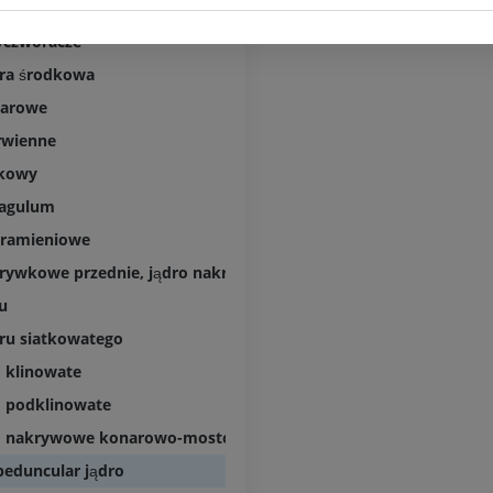
Fotografia
TK
rwu bloczkowego
PREMIUM
PREMIUM
yczworacze
ara środkowa
Tętnice i kości
TK
narowe
ZA DARMO
rwienne
tkowy
Arteriografia 
sagulum
dolnej
Angiografia
dramieniowe
ZA DARMO
krywkowe przednie, jądro nakrywkowe brzuszne
u
ru siatkowatego
o klinowate
o podklinowate
o nakrywowe konarowo-mostowe
peduncular jądro