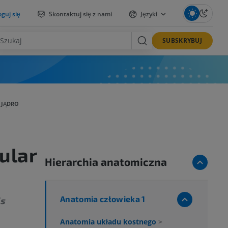
guj się
Skontaktuj się z nami
Języki
SUBSKRYBUJ
 JĄDRO
ular
Hierarchia anatomiczna
Anatomia człowieka 1
is
Anatomia układu kostnego
>