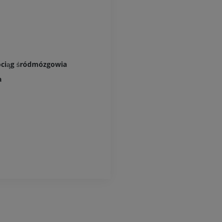
ciąg śródmózgowia
a