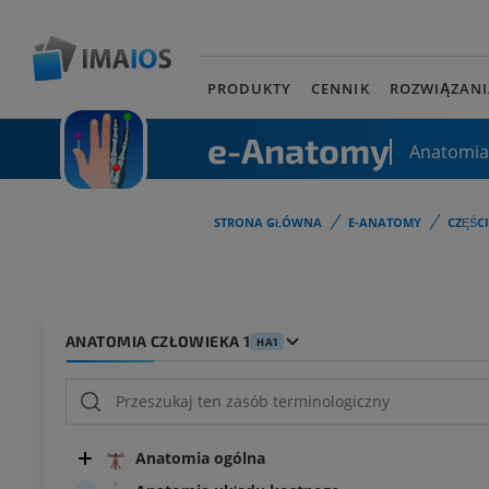
PRODUKTY
CENNIK
ROZWIĄZANI
e-Anatomy
Anatomia
STRONA GŁÓWNA
E-ANATOMY
CZĘŚC
ANATOMIA CZŁOWIEKA 1
HA1
Anatomia ogólna