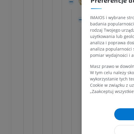
Preferencje d
Konar mózgu
Kończyna dolna
Bruzda boczna śr
na dolna
Ilustracje
cje
IMAIOS i wybrane stro
PREMIUM
Nakrywka śródmó
badania popularności 
UM
Trójkąt wstęgi
rodzaj Twojego urządz
Badanie TK stawu
użytkowania lub geolo
Istota biała
skokowego i stopy
analiza i poprawa doś
TK
Istota szara
analiza popularności 
PREMIUM
pomiar wydajności i a
Jądro tró
Jądro ne
Masz prawo w dowolny
W tym celu należy sko
Jądro ne
wykorzystanie tych te
Jądro śr
Cookie w związku z uz
„Zaakceptuj wszystkie
Jądro pr
Jądro spo
Jądro mi
Jądra do
Jądro na