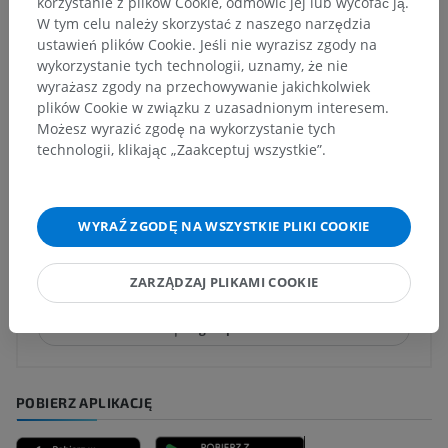
korzystanie z plików Cookie, odmówić jej lub wycofać ją.
W tym celu należy skorzystać z naszego narzędzia
Neuroanatomia człowieka
ustawień plików Cookie. Jeśli nie wyrazisz zgody na
wykorzystanie tych technologii, uznamy, że nie
wyrażasz zgody na przechowywanie jakichkolwiek
plików Cookie w związku z uzasadnionym interesem.
Tłumaczenia
Możesz wyrazić zgodę na wykorzystanie tych
technologii, klikając „Zaakceptuj wszystkie”.
Zauważyłeś błąd?
WYRAŹ ZGODĘ NA WSZYSTKIE PLIKI COOKIE
Zachęcamy do przesyłania sugestii poprawek,
tłumaczeń lub innych treści, które przełożą się na
ZARZĄDZAJ PLIKAMI COOKIE
lepszą jakość materiałów.
Zgłoś problem
POBIERZ APLIKACJĘ