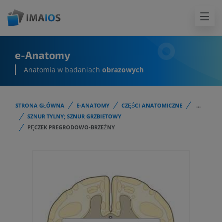
e-Anatomy
Anatomia w badaniach
obrazowych
STRONA GŁÓWNA
E-ANATOMY
CZĘŚCI ANATOMICZNE
...
SZNUR TYLNY; SZNUR GRZBIETOWY
PĘCZEK PREGRODOWO-BRZEŻNY