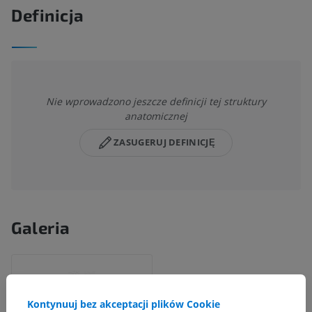
Definicja
Nie wprowadzono jeszcze definicji tej struktury
anatomicznej
ZASUGERUJ DEFINICJĘ
Galeria
Kontynuuj bez akceptacji plików Cookie