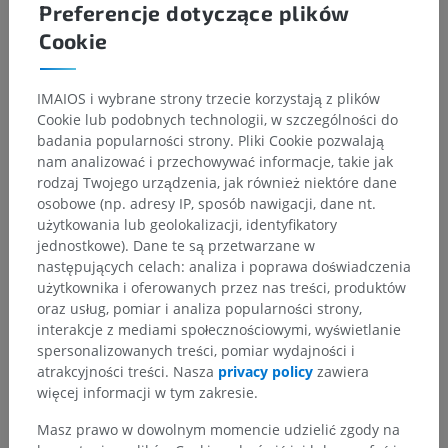
Preferencje dotyczące plików
Cookie
IMAIOS i wybrane strony trzecie korzystają z plików
Cookie lub podobnych technologii, w szczególności do
badania popularności strony. Pliki Cookie pozwalają
nam analizować i przechowywać informacje, takie jak
Hierarchia anatomiczna
rodzaj Twojego urządzenia, jak również niektóre dane
osobowe (np. adresy IP, sposób nawigacji, dane nt.
użytkowania lub geolokalizacji, identyfikatory
Anatomia człowieka 1
jednostkowe). Dane te są przetwarzane w
następujących celach: analiza i poprawa doświadczenia
Anatomia układu kostnego
>
Układ nerwowy
>
użytkownika i oferowanych przez nas treści, produktów
Centralny system nerwowy
>
Rdzeń kręgowy
>
oraz usług, pomiar i analiza popularności strony,
Istota biała
>
Sznur tylny; sznur grzbietowy
>
interakcje z mediami społecznościowymi, wyświetlanie
Pęczek pregrodowo-brzeżny
spersonalizowanych treści, pomiar wydajności i
atrakcyjności treści. Nasza
privacy policy
zawiera
Powiązane struktury:
Nie istnieją struktury powiązane
więcej informacji w tym zakresie.
z tą częścią ciała
Masz prawo w dowolnym momencie udzielić zgody na