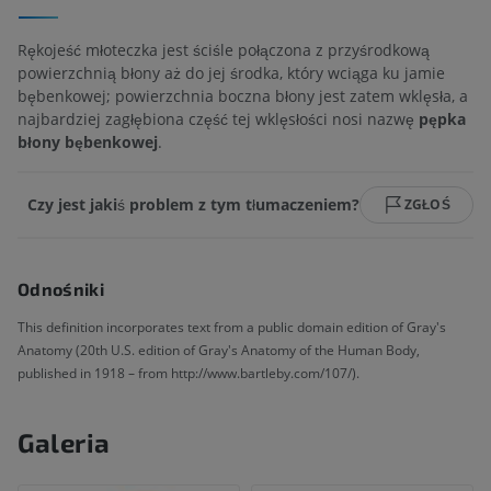
Rękojeść młoteczka jest ściśle połączona z przyśrodkową
powierzchnią błony aż do jej środka, który wciąga ku jamie
bębenkowej; powierzchnia boczna błony jest zatem wklęsła, a
najbardziej zagłębiona część tej wklęsłości nosi nazwę
pępka
błony bębenkowej
.
Czy jest jakiś problem z tym tłumaczeniem?
ZGŁOŚ
Odnośniki
This definition incorporates text from a public domain edition of Gray's
Anatomy (20th U.S. edition of Gray's Anatomy of the Human Body,
published in 1918 – from http://www.bartleby.com/107/).
Galeria