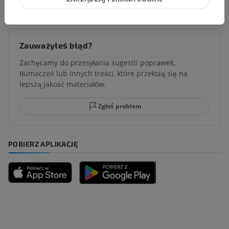
Zauważyłeś błąd?
Zachęcamy do przesyłania sugestii poprawek,
tłumaczeń lub innych treści, które przełożą się na
lepszą jakość materiałów.
Zgłoś problem
POBIERZ APLIKACJĘ