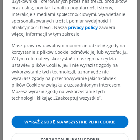
użytkownika i oferowanych przez nas treści, produktów
Hierarchia anatomiczna
oraz usług, pomiar i analiza popularności strony,
interakcje z mediami społecznościowymi, wyświetlanie
spersonalizowanych treści, pomiar wydajności i
Anatomia człowieka 2
atrakcyjności treści. Nasza
privacy policy
zawiera
więcej informacji w tym zakresie.
Ciało ludzkie
>
Układy integrujące
>
Narządy zmysłów
>
Ucho
>
Ucho zewnętrzne
>
Masz prawo w dowolnym momencie udzielić zgody na
Błona bębenkowa
>
Pępek błony bębenkowej
korzystanie z plików Cookie, odmówić jej lub wycofać ją.
W tym celu należy skorzystać z naszego narzędzia
Powiązane struktury:
Nie istnieją struktury powiązane
ustawień plików Cookie. Jeśli nie wyrazisz zgody na
z tą częścią ciała
wykorzystanie tych technologii, uznamy, że nie
wyrażasz zgody na przechowywanie jakichkolwiek
plików Cookie w związku z uzasadnionym interesem.
Możesz wyrazić zgodę na wykorzystanie tych
Anatomia człowieka 1
technologii, klikając „Zaakceptuj wszystkie”.
Neuroanatomia człowieka
WYRAŹ ZGODĘ NA WSZYSTKIE PLIKI COOKIE
Tłumaczenia
ZARZĄDZAJ PLIKAMI COOKIE