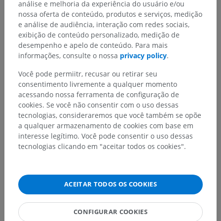
análise e melhoria da experiência do usuário e/ou
nossa oferta de conteúdo, produtos e serviços, medição
Hierarquia anatômica
e análise de audiência, interação com redes sociais,
exibição de conteúdo personalizado, medição de
desempenho e apelo de conteúdo. Para mais
informações, consulte o nossa
privacy policy
.
Anatomia humana 2
Você pode permiitr, recusar ou retirar seu
Corpo humano
>
Systemata integrantia
>
consentimento livremente a qualquer momento
Órgãos dos sentidos
>
Orelha
>
Orelha externa
>
acessando nossa ferramenta de configuração de
Membrana timpânica
>
cookies. Se você não consentir com o uso dessas
Umbigo da membrana timpânica
tecnologias, consideraremos que você também se opõe
a qualquer armazenamento de cookies com base em
Estruturas subjacentes:
Não há nenhuma estrutura
interesse legítimo. Você pode consentir o uso dessas
subjacente para esta parte anatômica
tecnologias clicando em "aceitar todos os cookies".
Anatomia humana 1
ACEITAR TODOS OS COOKIES
Neuroanatomia humana
CONFIGURAR COOKIES