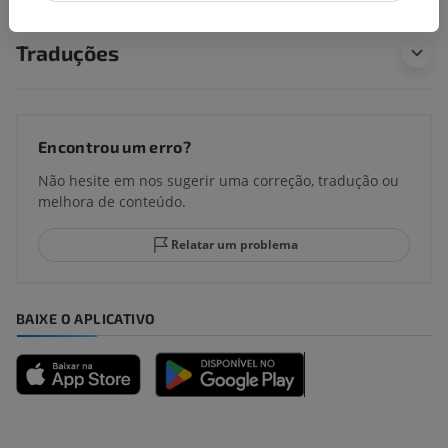
Traduções
Encontrou um erro?
Não hesite em nos sugerir uma correção, tradução ou
melhora de conteúdo.
Relatar um problema
BAIXE O APLICATIVO