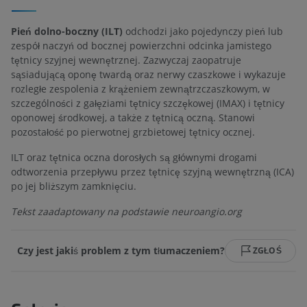
Pień dolno-boczny (ILT)
odchodzi jako pojedynczy pień lub
zespół naczyń od bocznej powierzchni odcinka jamistego
tętnicy szyjnej wewnętrznej. Zazwyczaj zaopatruje
sąsiadującą oponę twardą oraz nerwy czaszkowe i wykazuje
rozległe zespolenia z krążeniem zewnątrzczaszkowym, w
szczególności z gałęziami tętnicy szczękowej (IMAX) i tętnicy
oponowej środkowej, a także z tętnicą oczną. Stanowi
pozostałość po pierwotnej grzbietowej tętnicy ocznej.
ILT oraz tętnica oczna dorosłych są głównymi drogami
odtworzenia przepływu przez tętnicę szyjną wewnętrzną (ICA)
po jej bliższym zamknięciu.
Tekst zaadaptowany na podstawie neuroangio.org
Czy jest jakiś problem z tym tłumaczeniem?
ZGŁOŚ