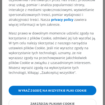
oraz usług, pomiar i analiza popularności strony,
interakcje z mediami społecznościowymi, wyświetlanie
Hierarchia anatomiczna
spersonalizowanych treści, pomiar wydajności i
atrakcyjności treści. Nasza
privacy policy
zawiera
więcej informacji w tym zakresie.
Anatomia człowieka 1
Masz prawo w dowolnym momencie udzielić zgody na
korzystanie z plików Cookie, odmówić jej lub wycofać ją.
Anatomia układu kostnego
>
W tym celu należy skorzystać z naszego narzędzia
Układ sercowo-naczyniowy
>
Tętnice
>
ustawień plików Cookie. Jeśli nie wyrazisz zgody na
Aorta; tętnica główna
>
Łuk aorty
>
wykorzystanie tych technologii, uznamy, że nie
Tętnica szyjna wspólna
>
wyrażasz zgody na przechowywanie jakichkolwiek
Tętnica szyjna wewnętrzna
>
Część jamista
>
plików Cookie w związku z uzasadnionym interesem.
Pień dolno-boczny
Możesz wyrazić zgodę na wykorzystanie tych
technologii, klikając „Zaakceptuj wszystkie”.
Powiązane struktury:
Nie istnieją struktury powiązane
z tą częścią ciała
WYRAŹ ZGODĘ NA WSZYSTKIE PLIKI COOKIE
Tłumaczenia
ZARZĄDZAJ PLIKAMI COOKIE