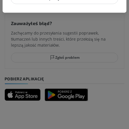
Zauważyłeś błąd?
Zachęcamy do przesyłania sugestii poprawek,
tłumaczeń lub innych treści, które przełożą się na
lepszą jakość materiałów.
Zgłoś problem
POBIERZ APLIKACJĘ