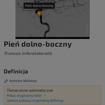
Pień dolno-boczny
Truncus inferolateralis
Definicja
Antoine Micheau
Tłumaczenie automatyczne
Pokaż oryginalny tekst
Zawsze pokazuj oryginalną definicję