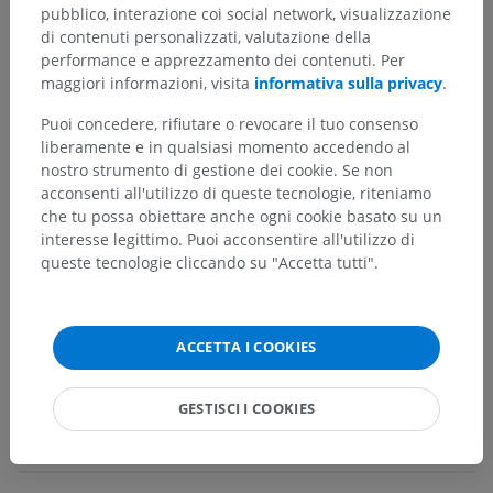
pubblico, interazione coi social network, visualizzazione
di contenuti personalizzati, valutazione della
performance e apprezzamento dei contenuti. Per
Gerarchia anatomica
maggiori informazioni, visita
informativa sulla privacy
.
Puoi concedere, rifiutare o revocare il tuo consenso
Anatomia umana 1
liberamente e in qualsiasi momento accedendo al
nostro strumento di gestione dei cookie. Se non
Anatomia sistemica
>
Apparato cardiovascolare
>
acconsenti all'utilizzo di queste tecnologie, riteniamo
Arterie
>
Aorta
>
Arco dell'aorta
>
che tu possa obiettare anche ogni cookie basato su un
Arteria carotide comune
>
Arteria carotide interna
>
interesse legittimo. Puoi acconsentire all'utilizzo di
Parte cavernosa
>
Tronco infero-laterale
queste tecnologie cliccando su "Accetta tutti".
Strutture sottostanti:
Non sono presenti strutture
soggiacenti per questa parte anatomica
ACCETTA I COOKIES
GESTISCI I COOKIES
Traduzioni