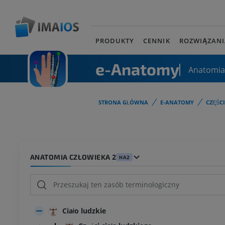
PRODUKTY
CENNIK
ROZWIĄZANI
e-Anatomy
Anatomia
STRONA GŁÓWNA
E-ANATOMY
CZĘŚC
ANATOMIA CZŁOWIEKA 2
HA2
Ciało ludzkie