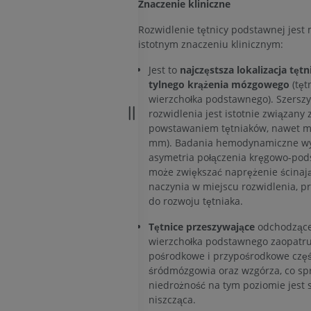
Znaczenie kliniczne
RM kostki i koś
PREMIUM
RM
Rozwidlenie tętnicy podstawnej jest
PREMIUM
istotnym znaczeniu klinicznym:
Arteriografia kończyny
górnej
Jest to
najczęstsza lokalizacja tęt
Angiografia
RM przodostop
tylnego krążenia mózgowego
(tęt
RM
ZA DARMO
wierzchołka podstawnego). Szerszy
PREMIUM
rozwidlenia jest istotnie związany 
powstawaniem tętniaków, nawet ma
Projekt Obrazowanie
Człowieka
Obraz CTA końc
mm). Badania hemodynamiczne wy
Fotografia
TK
asymetria połączenia kręgowo-po
może zwiększać naprężenie ścinają
PREMIUM
PREMIUM
naczynia w miejscu rozwidlenia, p
do rozwoju tętniaka.
Tętnice i kości
TK
Tętnice przeszywające
odchodzące
ZA DARMO
wierzchołka podstawnego zaopatru
pośrodkowe i przypośrodkowe częś
śródmózgowia oraz wzgórza, co spr
Arteriografia 
niedrożność na tym poziomie jest 
dolnej
Angiografia
niszcząca.