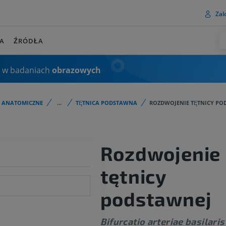
Zalo
A
ŹRÓDŁA
 w badaniach
obrazowych
I ANATOMICZNE
...
TĘTNICA PODSTAWNA
ROZDWOJENIE TĘTNICY PO
Rozdwojenie
tętnicy
podstawnej
Bifurcatio arteriae basilaris