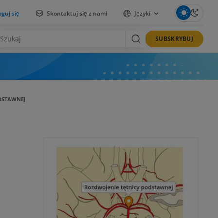
guj się
Skontaktuj się z nami
Języki
SUBSKRYBUJ
DSTAWNEJ