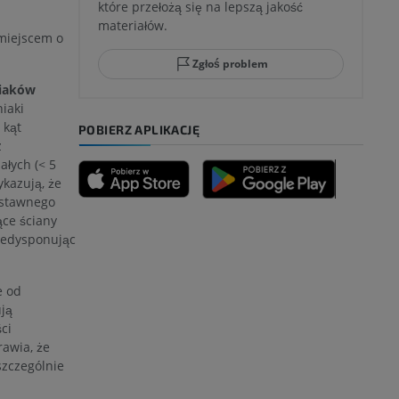
które przełożą się na lepszą jakość
ci stępu
materiałów.
 miejscem o
Zgłoś problem
niaków
ia
niaki
 kąt
POBIERZ APLIKACJĘ
z
łych (< 5
zyny dolnej
kazują, że
dstawnego
ce ściany
redysponując
 nogi
 od
ją
ci
awia, że
kończyny
szczególnie