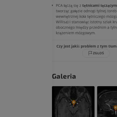
ZA DARMO
PCA łączą się z
tętnicami łączącym
tworząc gałęzie odnogi tylnej toreb
wewnętrznej koła tętniczego mózgu
Willisa) i stanowiąc istotny szlak k
obocznego między przednim a tyl
krążeniem mózgowym.
Czy jest jakiś problem z tym tłu
ZGŁOŚ
Galeria