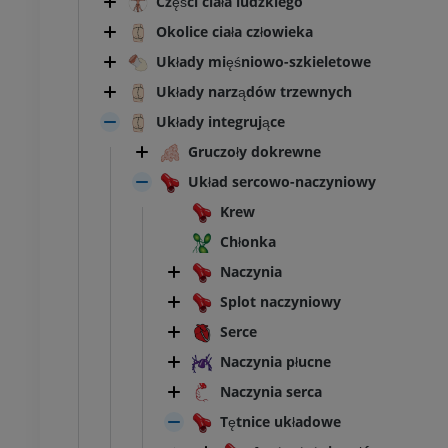
Części ciała ludzkiego
Okolice ciała człowieka
Układy mięśniowo-szkieletowe
Układy narządów trzewnych
Układy integrujące
Gruczoły dokrewne
Układ sercowo-naczyniowy
Krew
Chłonka
Naczynia
Splot naczyniowy
Serce
Naczynia płucne
Naczynia serca
Tętnice układowe