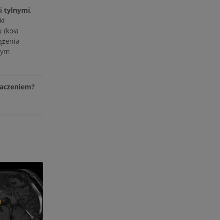
i tylnymi
,
ki
 (koła
rążenia
nym
maczeniem?