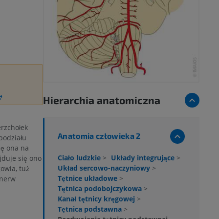
ę
Hierarchia anatomiczna
rzchołek
Anatomia człowieka 2
podziału
ię ona na
Ciało ludzkie
>
Układy integrujące
>
jduje się ono
Układ sercowo-naczyniowy
>
owia, tuż
Tętnice układowe
>
(nerw
Tętnica podobojczykowa
>
Kanał tętnicy kręgowej
>
Tętnica podstawna
>